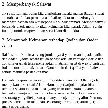
2. Memperbanyak Salawat
Jika saat gerhana bulan kita dianjurkan melaksanakan ibadah shalat
sunnah, saat bulan purnama ada baiknya kita memperbanyak
membaca bacaan salawat kepada Nabi Muhammad. Memperbanyak
berdzikir untuk meningkatkan keimanan kita kepada Allah. Selain
itu juga untuk tetapnya iman serta islam di hati kita.
3. Menambah Keimanan terhadap Qadha dan Qadar
Allah
Salah satu rukun iman yang jumlahnya 6 yaitu iman kepada qadha
dan qadar. Qadha secara istilah bahasa ada lah ketetapan dari Allah,
contohnya Allah telah menetapkan matahari terbit di waktu pagi dan
bulan muncul di malam hari. Contoh lain dari qadha yaitu bahwa
semua manusia pasti akan mati.
Berbeda dengan qadha yang sudah ditetapkan oleh Allah. Qadar
merupakan takdir dari Allah. Namun, perwujudan qadar bisa
berubah sejauh mana manusia yang telah ditetapkan qadarnya
berusaha mengubahnya. Contohnya sebelum lahir ke dunia ada
seseorang yang ditetapkan qadhanya menjadi orang alim. Namun,
proses pemenuhan kealiman seseorang tersebut tergantung sejauh
mana ia berusaha.