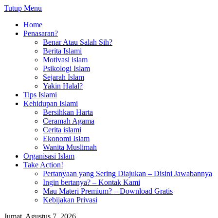
Tutup Menu
Home
Penasaran?
Benar Atau Salah Sih?
Berita Islami
Motivasi islam
Psikologi Islam
Sejarah Islam
Yakin Halal?
Tips Islami
Kehidupan Islami
Bersihkan Harta
Ceramah Agama
Cerita islami
Ekonomi Islam
Wanita Muslimah
Organisasi Islam
Take Action!
Pertanyaan yang Sering Diajukan – Disini Jawabannya
Ingin bertanya? – Kontak Kami
Mau Materi Premium? – Download Gratis
Kebijakan Privasi
Jumat, Agustus 7, 2026