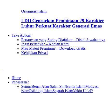
Organisasi Islam
LDII Gencarkan Pembinaan 29 Karakter
Luhur Perkuat Karakter Generasi Emas
Take Action!
Pertanyaan yang Sering Diajukan – Disini Jawabannya
Ingin bertanya? – Kontak Kami
Mau Materi Premium? – Download Gratis
Kebijakan Privasi
Home
Penasaran?
Semua
Benar Atau Salah Sih?
Berita Islami
Motivasi
islam
Psikologi Islam
Sejarah Islam
Yakin Halal?