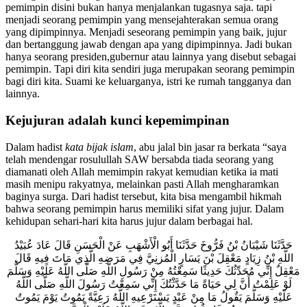
pemimpin disini bukan hanya menjalankan tugasnya saja. tapi
menjadi seorang pemimpin yang mensejahterakan semua orang
yang dipimpinnya. Menjadi seseorang pemimpin yang baik, jujur
dan bertanggung jawab dengan apa yang dipimpinnya. Jadi bukan
hanya seorang presiden,gubernur atau lainnya yang disebut sebagai
pemimpin. Tapi diri kita sendiri juga merupakan seorang pemimpin
bagi diri kita. Suami ke keluarganya, istri ke rumah tangganya dan
lainnya.
Kejujuran adalah kunci kepemimpinan
Dalam hadist
kata bijak islam
, abu jalal bin jasar ra berkata “saya
telah mendengar rosulullah SAW bersabda tiada seorang yang
diamanati oleh Allah memimpin rakyat kemudian ketika ia mati
masih menipu rakyatnya, melainkan pasti Allah mengharamkan
baginya surga. Dari hadist tersebut, kita bisa mengambil hikmah
bahwa seorang pemimpin harus memiliki sifat yang jujur. Dalam
kehidupan sehari-hari kita harus jujur dalam berbagai hal.
حَدَّثَنَا شَيْبَانُ بْنُ فَرُّوخَ حَدَّثَنَا أَبُو الْأَشْهَبِ عَنْ الْحَسَنِ قَالَ عَادَ عُبَيْدُ
اللَّهِ بْنُ زِيَادٍ مَعْقِلَ بْنَ يَسَارٍ الْمُزنِيَّ فِي مَرَضِهِ الَّذِي مَاتَ فِيهِ قَالَ
مَعْقِلٌ إِنِّي مُحَدِّثُكَ حَدِيثًا سَمِعْتُهُ مِنْ رَسُولِ اللَّهِ صَلَّى اللَّهُ عَلَيْهِ وَسَلَّمَ
لَوْ عَلِمْتُ أَنَّ لِي حَيَاةً مَا حَدَّثْتُكَ إِنِّي سَمِعْتُ رَسُولَ اللَّهِ صَلَّى اللَّهُ
عَلَيْهِ وَسَلَّمَ يَقُولُ مَا مِنْ عَبْدٍ يَسْتَرْعِيهِ اللَّهُ رَعِيَّةً يَمُوتُ يَوْمَ يَمُوتُ