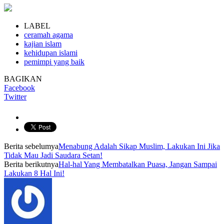
LABEL
ceramah agama
kajian islam
kehidupan islami
pemimpi yang baik
BAGIKAN
Facebook
Twitter
Berita sebelumya
Menabung Adalah Sikap Muslim, Lakukan Ini Jika
Tidak Mau Jadi Saudara Setan!
Berita berikutnya
Hal-hal Yang Membatalkan Puasa, Jangan Sampai
Lakukan 8 Hal Ini!