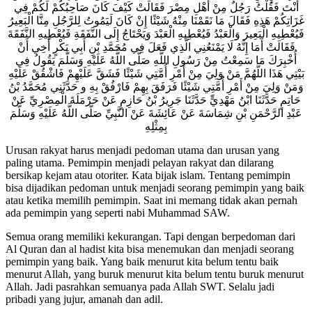
أَنْتَ فَقُلْتُ رَجُلٌ مِنْ أَهْلِ مِصْرَ فَقَالَتْ كَيْفَ كَانَ صَاحِبُكُمْ لَكُمْ فِي
غَزَاتِكُمْ هَذِهِ فَقَالَ مَا نَقَمْنَا مِنْهُ شَيْئًا إِنْ كَانَ لَيَمُوتُ لِلرَّجُلِ مِنَّا الْبَعِيرُ
فَيُعْطِيهِ الْبَعِيرَ وَالْعَبْدُ فَيُعْطِيهِ الْعَبْدَ وَيَحْتَاجُ إِلَى النَّفَقَةِ فَيُعْطِيهِ النَّفَقَةَ
فَقَالَتْ أَمَا إِنَّهُ لَا يَمْنَعُنِي الَّذِي فَعَلَ فِي مُحَمَّدِ بْنِ أَبِي بَكْرٍ أَخِي أَنْ
أُخْبِرَكَ مَا سَمِعْتُ مِنْ رَسُولِ اللَّهِ صَلَّى اللَّهُ عَلَيْهِ وَسَلَّمَ يَقُولُ فِي
بَيْتِي هَذَا اللَّهُمَّ مَنْ وَلِيَ مِنْ أَمْرِ أُمَّتِي شَيْئًا فَشَقَّ عَلَيْهِمْ فَاشْقُقْ عَلَيْهِ
وَمَنْ وَلِيَ مِنْ أَمْرِ أُمَّتِي شَيْئًا فَرَفَقَ بِهِمْ فَارْفُقْ بِهِ و حَدَّثَنِي مُحَمَّدُ بْنُ
حَاتِمٍ حَدَّثَنَا ابْنُ مَهْدِيٍّ حَدَّثَنَا جَرِيرُ بْنُ حَازِمٍ عَنْ حَرْمَلَةَ الْمِصْرِيِّ عَنْ
عَبْدِ الرَّحْمَنِ بْنِ شِمَاسَةَ عَنْ عَائِشَةَ عَنْ النَّبِيِّ صَلَّى اللَّهُ عَلَيْهِ وَسَلَّمَ
بِمِثْلِهِ
Urusan rakyat harus menjadi pedoman utama dan urusan yang
paling utama. Pemimpin menjadi pelayan rakyat dan dilarang
bersikap kejam atau otoriter.
Kata bijak islam
. Tentang pemimpin
bisa dijadikan pedoman untuk menjadi seorang
pemimpin yang baik
atau ketika memilih pemimpin. Saat ini memang tidak akan pernah
ada pemimpin yang seperti nabi Muhammad SAW.
Semua orang memiliki kekurangan. Tapi dengan berpedoman dari
Al Quran dan al hadist kita bisa menemukan dan menjadi seorang
pemimpin yang baik. Yang baik menurut kita belum tentu baik
menurut Allah, yang buruk menurut kita belum tentu buruk menurut
Allah. Jadi pasrahkan semuanya pada Allah SWT. Selalu jadi
pribadi yang jujur, amanah dan adil.