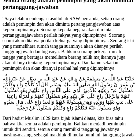
Semua orang adalah pemimpin yang akan dimintai
pertanggung-jawaban
“Saya telah mendengar
rasullullah SAW bersabda
, setiap orang
adalah pemimpin dan akan diminta pertanggungjawaban atas
kepemimpinannya. Seorang kepada negara akan diminta
pertanggungjawaban perilah rakyat yang dipimpinnya. Seorang
suami akan ditanya perilah keluarga yang dipimpinnya. Seorang istri
yang memelihara rumah tangga suaminya akan ditanya perilah
tanggungjawab dan tugasnya. Bahkan seorang pekerja rumah
tangga yang bertugas memelihara barang milik majikannya juga
akan ditanya tentang kepemimpinannya. Dan kamu sekalian
pemimpin dan akan ditanyai perihal hal yang dipimpinnya.
حَدَّثَنَا عَبْدُ اللَّهِ بْنُ مَسْلَمَةَ عَنْ مَالِكٍ عَنْ عَبْدِ اللَّهِ بْنِ دِينَارٍ عَنْ عَبْدِ اللَّهِ
بْنِ عُمَرَ أَنَّ رَسُولَ اللَّهِ صَلَّى اللَّهُ عَلَيْهِ وَسَلَّمَ قَالَ أَلَا كُلُّكُمْ رَاعٍ وَكُلُّكُمْ
مَسْئُولٌ عَنْ رَعِيَّتِهِ فَالْأَمِيرُ الَّذِي عَلَى النَّاسِ رَاعٍ عَلَيْهِمْ وَهُوَ مَسْئُولٌ
عَنْهُمْ وَالرَّجُلُ رَاعٍ عَلَى أَهْلِ بَيْتِهِ وَهُوَ مَسْئُولٌ عَنْهُمْ وَالْمَرْأَةُ رَاعِيَةٌ
عَلَى بَيْتِ بَعْلِهَا وَوَلَدِهِ وَهِيَ مَسْئُولَةٌ عَنْهُمْ وَالْعَبْدُ رَاعٍ عَلَى مَالِ سَيِّدِهِ
وَهُوَ مَسْئُولٌ عَنْهُ فَكُلُّكُمْ رَاعٍ وَكُلُّكُمْ مَسْئُولٌ عَنْ رَعِيَّتِهِ
Dari hadist Muslim 1829
kata bijak islami
diatas, kita bisa tahu
bahwa kita semua adalah pemimpin. Bahkan menjadi pemimpin
untuk diri sendiri. semua orang memiliki tanggung jawabnya
masing-masing, sebagai makhluk di muka bumi ini. tanggung jawab