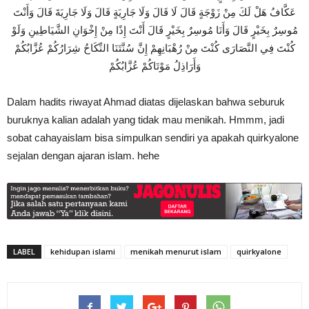
عَكَّافُ هَلْ لَكَ مِنْ زَوْجَةٍ قَالَ لَا قَالَ وَلَا جَارِيَةٍ قَالَ وَلَا جَارِيَةَ قَالَ وَأَنْتَ
مُوسِرٌ بِخَيْرٍ قَالَ وَأَنَا مُوسِرٌ بِخَيْرٍ قَالَ أَنْتَ إِذًا مِنْ إِخْوَانِ الشَّيَاطِينِ وَلَوْ
كُنْتَ فِي النَّصَارَى كُنْتَ مِنْ رُهْبَانِهِمْ إِنَّ سُنَّتَنَا النِّكَاحُ شِرَارُكُمْ عُزَّابُكُمْ
وَأَرَاذِلُ مَوْتَاكُمْ عُزَّابُكُمْ
Dalam hadits riwayat Ahmad diatas dijelaskan bahwa seburuk
buruknya kalian adalah yang tidak mau menikah. Hmmm, jadi
sobat cahayaislam bisa simpulkan sendiri ya apakah quirkyalone
sejalan dengan ajaran islam. hehe
LABEL
kehidupan islami
menikah menurut islam
quirkyalone