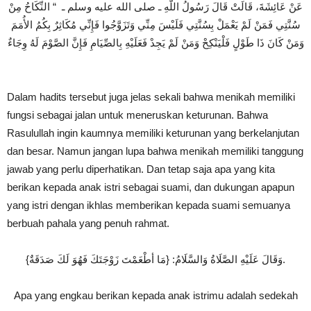
عَنْ عَائِشَةَ، قَالَتْ قَالَ رَسُولُ اللَّهِ ـ صلى الله عليه وسلم ـ ‏ “‏ النِّكَاحُ مِنْ
سُنَّتِي فَمَنْ لَمْ يَعْمَلْ بِسُنَّتِي فَلَيْسَ مِنِّي وَتَزَوَّجُوا فَإِنِّي مُكَاثِرٌ بِكُمُ الأُمَمَ
وَمَنْ كَانَ ذَا طَوْلٍ فَلْيَنْكِحْ وَمَنْ لَمْ يَجِدْ فَعَلَيْهِ بِالصِّيَامِ فَإِنَّ الصَّوْمَ لَهُ وِجَاءٌ
Dalam hadits tersebut juga jelas sekali bahwa menikah memiliki
fungsi sebagai jalan untuk meneruskan keturunan. Bahwa
Rasulullah ingin kaumnya memiliki keturunan yang berkelanjutan
dan besar. Namun jangan lupa bahwa menikah memiliki tanggung
jawab yang perlu diperhatikan. Dan tetap saja apa yang kita
berikan kepada anak istri sebagai suami, dan dukungan apapun
yang istri dengan ikhlas memberikan kepada suami semuanya
berbuah pahala yang penuh rahmat.
وَقَالَ عَلَيْهِ الصَّلَاةُ وَالسَّلَامُ: {مَا أطْعَمْتَ زَوْجَتَكَ فَهُوَ لَكَ صَدَقَةٌ}.
Apa yang engkau berikan kepada anak istrimu adalah sedekah