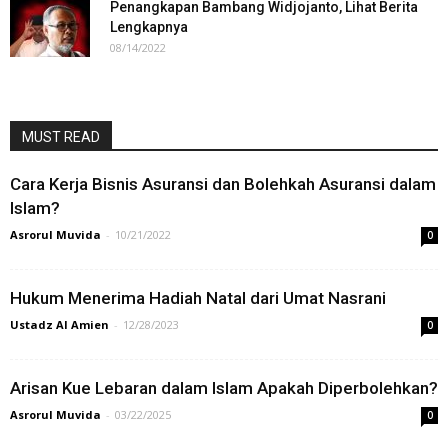
Penangkapan Bambang Widjojanto, Lihat Berita
Lengkapnya
08/14/2022
MUST READ
Cara Kerja Bisnis Asuransi dan Bolehkah Asuransi dalam
Islam?
Asrorul Muvida
-
10/21/2022
0
Hukum Menerima Hadiah Natal dari Umat Nasrani
Ustadz Al Amien
-
12/28/2023
0
Arisan Kue Lebaran dalam Islam Apakah Diperbolehkan?
Asrorul Muvida
-
03/22/2025
0