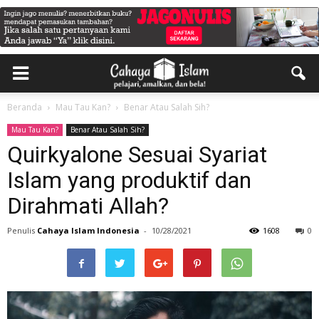
Beranda
Mau Tau Kan?
Benar Atau Salah Sih?
Mau Tau Kan?
Benar Atau Salah Sih?
Quirkyalone Sesuai Syariat
Islam yang produktif dan
Dirahmati Allah?
Penulis
Cahaya Islam Indonesia
-
10/28/2021
1608
0