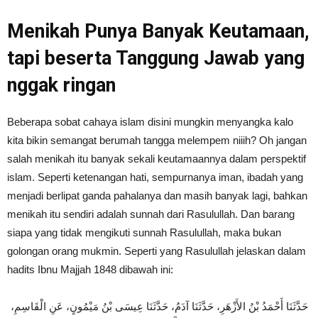
Menikah Punya Banyak Keutamaan,
tapi beserta Tanggung Jawab yang
nggak ringan
Beberapa sobat cahaya islam disini mungkin menyangka kalo
kita bikin semangat berumah tangga melempem niiih? Oh jangan
salah menikah itu banyak sekali keutamaannya dalam perspektif
islam. Seperti ketenangan hati, sempurnanya iman, ibadah yang
menjadi berlipat ganda pahalanya dan masih banyak lagi, bahkan
menikah itu sendiri adalah sunnah dari Rasulullah. Dan barang
siapa yang tidak mengikuti sunnah Rasulullah, maka bukan
golongan orang mukmin. Seperti yang Rasulullah jelaskan dalam
hadits Ibnu Majjah 1848 dibawah ini:
حَدَّثَنَا أَحْمَدُ بْنُ الأَزْهَرِ، حَدَّثَنَا آدَمُ، حَدَّثَنَا عِيسَى بْنُ مَيْمُونٍ، عَنِ الْقَاسِمِ،