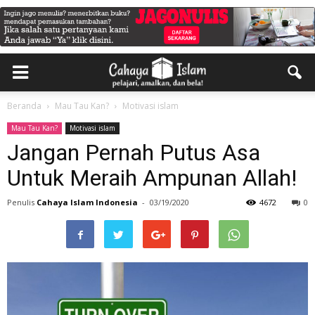
Beranda
Mau Tau Kan?
Motivasi islam
Mau Tau Kan?
Motivasi islam
Jangan Pernah Putus Asa
Untuk Meraih Ampunan Allah!
Penulis
Cahaya Islam Indonesia
-
03/19/2020
4672
0