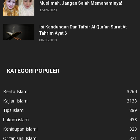
Muslimah, Jangan Salah Memahaminya!
12/09/2023
Isi Kandungan Dan Tafsir Al Qur’an Surat At
Tahrim Ayat 6
08/26/2018
KATEGORI POPULER
Berita Islami
3264
Kajian islam
3138
Tips islami
889
hukum islam
453
Kehidupan Islami
328
Organisasi Islam
321