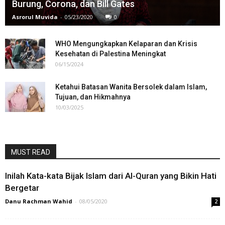
Burung, Corona, dan Bill Gates
Asrorul Muvida
-
05/23/2020
0
WHO Mengungkapkan Kelaparan dan Krisis
Kesehatan di Palestina Meningkat
06/15/2024
Ketahui Batasan Wanita Bersolek dalam Islam,
Tujuan, dan Hikmahnya
10/03/2025
MUST READ
Inilah Kata-kata Bijak Islam dari Al-Quran yang Bikin Hati
Bergetar
Danu Rachman Wahid
-
08/05/2020
2