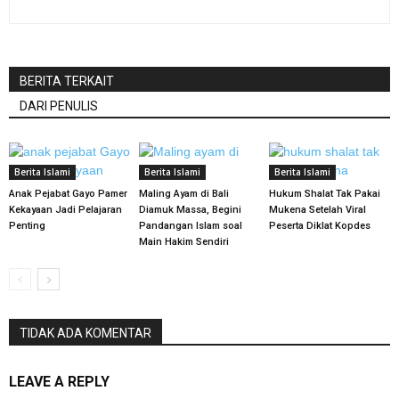
BERITA TERKAIT
DARI PENULIS
Berita Islami
Berita Islami
Berita Islami
Anak Pejabat Gayo Pamer
Maling Ayam di Bali
Hukum Shalat Tak Pakai
Kekayaan Jadi Pelajaran
Diamuk Massa, Begini
Mukena Setelah Viral
Penting
Pandangan Islam soal
Peserta Diklat Kopdes
Main Hakim Sendiri
TIDAK ADA KOMENTAR
LEAVE A REPLY