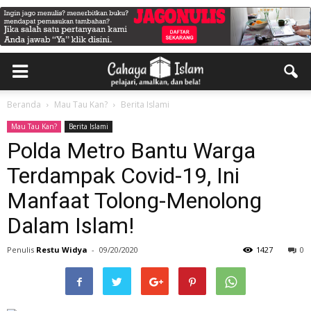
Beranda
Mau Tau Kan?
Berita Islami
Mau Tau Kan?
Berita Islami
Polda Metro Bantu Warga
Terdampak Covid-19, Ini
Manfaat Tolong-Menolong
Dalam Islam!
Penulis
Restu Widya
-
09/20/2020
1427
0