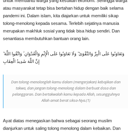
untuk membantu warga yang kesulitan ekonomi. Sehingga warga
atau masyarakat tetap bisa bertahan hidup dengan baik selama
pandemi ini. Dalam islam, kita diajarkan untuk memiliki sikap
tolong-menolong kepada sesama. Terlebih sejatinya manusia
merupakan makhluk sosial yang tidak bisa hidup sendiri. Dan
senantiasa membutuhkan bantuan orang lain.
وَتَعَاوَنُوا عَلَى الْبِرِّ وَالتَّقْوَىٰ ۖ وَلَا تَعَاوَنُوا عَلَى الْإِثْمِ وَالْعُدْوَانِ ۚ وَاتَّقُوا اللَّهَ ۖ
إِنَّ اللَّهَ شَدِيدُ الْعِقَابِ
Dan tolong-menolonglah kamu dalam (mengerjakan) kebajikan dan
takwa, dan jangan tolong-menolong dalam berbuat dosa dan
pelanggaran. Dan bertakwalah kamu kepada Allah, sesungguhnya
Allah amat berat siksa-Nya.(1)
Ayat diatas menegaskan bahwa sebagai seorang muslim
dianjurkan untuk saling tolong menolong dalam kebaikan. Dan