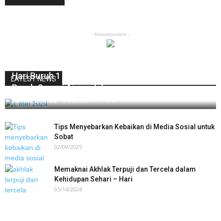
- Advertisement -
Hari Buruh 1 Mei 2024: Pahami Etika Membayar
LATEST NEWS
Buruh Sesuai Ajaran Islam
Asrorul Muvida
-
05/02/2024
0
Tips Menyebarkan Kebaikan di Media Sosial untuk
Sobat
02/09/2025
Memaknai Akhlak Terpuji dan Tercela dalam
Kehidupan Sehari – Hari
05/14/2024