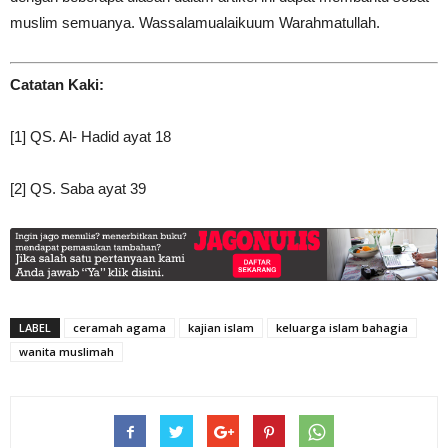
muslim semuanya. Wassalamualaikuum Warahmatullah.
Catatan Kaki:
[1] QS. Al- Hadid ayat 18
[2] QS. Saba ayat 39
LABEL
ceramah agama
kajian islam
keluarga islam bahagia
wanita muslimah