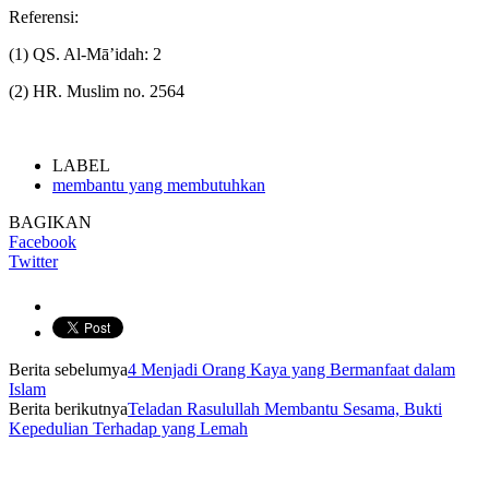
Referensi:
(1) QS. Al-Mā’idah: 2
(2) HR. Muslim no. 2564
LABEL
membantu yang membutuhkan
BAGIKAN
Facebook
Twitter
Berita sebelumya
4 Menjadi Orang Kaya yang Bermanfaat dalam
Islam
Berita berikutnya
Teladan Rasulullah Membantu Sesama, Bukti
Kepedulian Terhadap yang Lemah