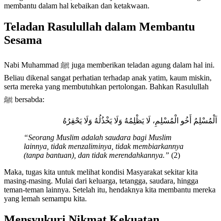
membantu dalam hal kebaikan dan ketakwaan.
Teladan Rasulullah dalam Membantu
Sesama
Nabi Muhammad ﷺ juga memberikan teladan agung dalam hal ini.
Beliau dikenal sangat perhatian terhadap anak yatim, kaum miskin,
serta mereka yang membutuhkan pertolongan. Bahkan Rasulullah
ﷺ bersabda:
اَلْمُسْلِمُ أَخُو الْمُسْلِمِ، لَا يَظْلِمُهُ وَلَا يَخْذُلُهُ وَلَا يَحْقِرُهُ
“Seorang Muslim adalah saudara bagi Muslim
lainnya, tidak menzaliminya, tidak membiarkannya
(tanpa bantuan), dan tidak merendahkannya.”
(2)
Maka, tugas kita untuk melihat kondisi Masyarakat sekitar kita
masing-masing. Mulai dari keluarga, tetangga, saudara, hingga
teman-teman lainnya. Setelah itu, hendaknya kita membantu mereka
yang lemah semampu kita.
Mensyukuri Nikmat Kekuatan