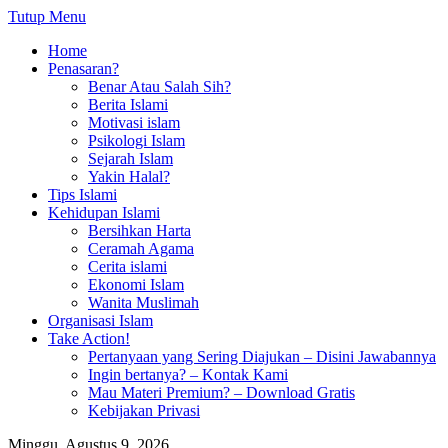
Tutup Menu
Home
Penasaran?
Benar Atau Salah Sih?
Berita Islami
Motivasi islam
Psikologi Islam
Sejarah Islam
Yakin Halal?
Tips Islami
Kehidupan Islami
Bersihkan Harta
Ceramah Agama
Cerita islami
Ekonomi Islam
Wanita Muslimah
Organisasi Islam
Take Action!
Pertanyaan yang Sering Diajukan – Disini Jawabannya
Ingin bertanya? – Kontak Kami
Mau Materi Premium? – Download Gratis
Kebijakan Privasi
Minggu, Agustus 9, 2026