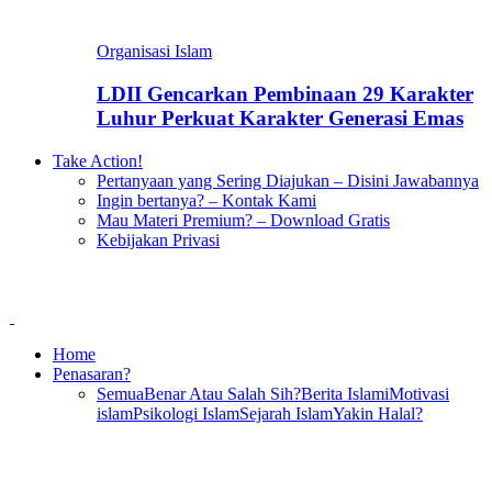
Organisasi Islam
LDII Gencarkan Pembinaan 29 Karakter
Luhur Perkuat Karakter Generasi Emas
Take Action!
Pertanyaan yang Sering Diajukan – Disini Jawabannya
Ingin bertanya? – Kontak Kami
Mau Materi Premium? – Download Gratis
Kebijakan Privasi
Home
Penasaran?
Semua
Benar Atau Salah Sih?
Berita Islami
Motivasi
islam
Psikologi Islam
Sejarah Islam
Yakin Halal?