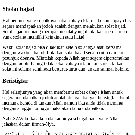
Sholat hajad
Hal pertama yang sebaiknya sobat cahaya islam lakukan supaya bisa
segera mendapatkan jodoh adalah dengan melakukan solat hajad.
Solat hajad memang merupakan solat yang dilakukan oleh hamba
yang sedang memiliki keinginan atau hajad.
Waktu solat hajad bisa dilakukan setelh solat isya atau bersama
dengan waktu tahajud. Lakukan solat hajad secara rutin dan ikuti
petunjuk doanya. Mintalah kepada Allah agar segera dipertemukan
dengan jodoh. Paling tidak sobat cahaya islam harus melakukan
solat ini selama seminggu berturut-turut dan jangan sampai bolong.
Beristigfar
Hal selanjutnya yang akan membantu sobat cahaya islam untuk
segera mendapatkan jodoh adalah dengan banyak beristigfar. Jodoh
memang berada di tangan Allah namun jika anda tidak meminta
dengan sungguh-sunggu maka akan lama didapatkan.
Nabi SAW berkata kepada kaumnya sebagaimana yang Allah
jelaskan dalam firman-Nya,
وَإِلَى ثَمُودَ أَخَاهُمْ صَالِحًا قَالَ يَا قَوْمِ اعْبُدُوا اللَّهَ مَا لَكُمْ مِنْ إِلَهٍ غَيْرُهُ