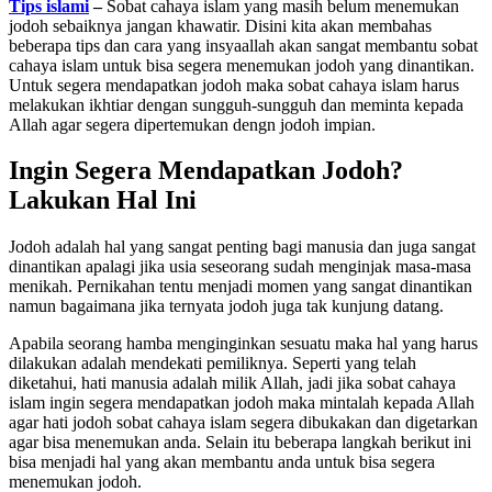
Tips islami
–
Sobat cahaya islam yang masih belum menemukan
jodoh sebaiknya jangan khawatir. Disini kita akan membahas
beberapa tips dan cara yang insyaallah akan sangat membantu sobat
cahaya islam untuk bisa segera menemukan jodoh yang dinantikan.
Untuk segera mendapatkan jodoh maka sobat cahaya islam harus
melakukan ikhtiar dengan sungguh-sungguh dan meminta kepada
Allah agar segera dipertemukan dengn jodoh impian.
Ingin Segera Mendapatkan Jodoh?
Lakukan Hal Ini
Jodoh adalah hal yang sangat penting bagi manusia dan juga sangat
dinantikan apalagi jika usia seseorang sudah menginjak masa-masa
menikah. Pernikahan tentu menjadi momen yang sangat dinantikan
namun bagaimana jika ternyata jodoh juga tak kunjung datang.
Apabila seorang hamba menginginkan sesuatu maka hal yang harus
dilakukan adalah mendekati pemiliknya. Seperti yang telah
diketahui, hati manusia adalah milik Allah, jadi jika sobat cahaya
islam ingin segera mendapatkan jodoh maka mintalah kepada Allah
agar hati jodoh sobat cahaya islam segera dibukakan dan digetarkan
agar bisa menemukan anda. Selain itu beberapa langkah berikut ini
bisa menjadi hal yang akan membantu anda untuk bisa segera
menemukan jodoh.