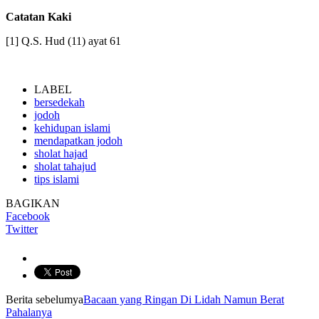
Catatan Kaki
[1] Q.S. Hud (11) ayat 61
LABEL
bersedekah
jodoh
kehidupan islami
mendapatkan jodoh
sholat hajad
sholat tahajud
tips islami
BAGIKAN
Facebook
Twitter
Berita sebelumya
Bacaan yang Ringan Di Lidah Namun Berat
Pahalanya