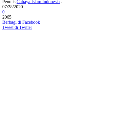
Penulis
Cahaya Islam Indonesia
-
07/28/2020
0
2065
Berbagi di Facebook
Tweet di Twitter