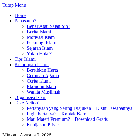
Tutup Menu
Home
Penasaran?
Benar Atau Salah Sih?
Berita Islami
Motivasi islam
Psikologi Islam
Sejarah Islam
Yakin Halal?
Tips Islami
Kehidupan Islami
Bersihkan Harta
Ceramah Agama
Cerita islami
Ekonomi Islam
Wanita Muslimah
Organisasi Islam
Take Action!
Pertanyaan yang Sering Diajukan – Disini Jawabannya
Ingin bertanya? – Kontak Kami
Mau Materi Premium? – Download Gratis
Kebijakan Privasi
Minggu, Agustus 9, 2026