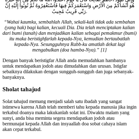
هُوَ أَنْشَأَكُمْ مِنَ الْأَرْضِ وَاسْتَعْمَرَكُمْ فِيهَا فَاسْتَغْفِرُوهُ ثُمَّ تُوبُوا إِلَيْهِ إِنَّ
رَبِّي قَرِيبٌ مُجِيبٌ.
“Wahai kaumku, sembahlah Allah, sekali-kali tidak ada sembahan
(yang hak) bagi kalian, kecuali Dia. Dia telah menciptakan kalian
dari bumi (tanah) dan menjadikan kalian sebagai pemakmur (bumi)
itu maka beristighfarlah kepada-Nya, kemudian bertaubatlah
kepada-Nya. Sesungguhnya Rabb-ku amatlah dekat lagi
mengabulkan (doa hamba-Nya).” [1]
Dengan banyak beristigfar Allah anda memudahkan hambanya
untuk mendapatkan jodoh atau dimudahkan dan urusan. Istigfar
sebaiknya dilakukan dengan sungguh-sungguh dan juga sebanyak-
banyaknya.
Sholat tahajud
Solat tahajud memang menjadi salah satu ibadah yang sangat
istimewa karena Allah telah memberi tahu kepada manusia jika ingin
terkabul doanya maka lakukanlah solat ini. Diwaktu malam yang
sunyi, anda bisa meminta segera mendapatkan jodoh atau
bermunajat kepada Allah dan insyaallah doa sobat cahaya islam
akan cepat terkabul.