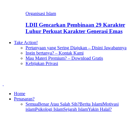
Organisasi Islam
LDII Gencarkan Pembinaan 29 Karakter
Luhur Perkuat Karakter Generasi Emas
Take Action!
Pertanyaan yang Sering Diajukan – Disini Jawabannya
Ingin bertanya? – Kontak Kami
Mau Materi Premium? – Download Gratis
Kebijakan Privasi
Home
Penasaran?
Semua
Benar Atau Salah Sih?
Berita Islami
Motivasi
islam
Psikologi Islam
Sejarah Islam
Yakin Halal?