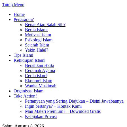
Tutup Menu
Home
Penasaran?
Benar Atau Salah Sih?
Berita Islami
Motivasi islam
Psikologi Islam
Sejarah Islam
Yakin Halal?
Tips Islami
Kehidupan Islami
Bersihkan Harta
Ceramah Agama
Cerita islami
Ekonomi Islam
Wanita Muslimah
Organisasi Islam
Take Action!
Pertanyaan yang Sering Diajukan – Disini Jawabannya
Ingin bertanya? – Kontak Kami
Mau Materi Premium? – Download Gratis
Kebijakan Privasi
Sabtu, Agustus 8, 2026