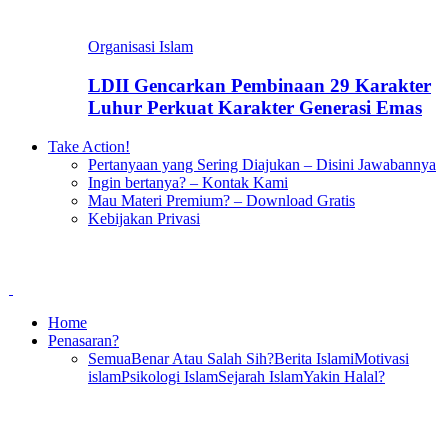
Organisasi Islam
LDII Gencarkan Pembinaan 29 Karakter
Luhur Perkuat Karakter Generasi Emas
Take Action!
Pertanyaan yang Sering Diajukan – Disini Jawabannya
Ingin bertanya? – Kontak Kami
Mau Materi Premium? – Download Gratis
Kebijakan Privasi
Home
Penasaran?
Semua
Benar Atau Salah Sih?
Berita Islami
Motivasi
islam
Psikologi Islam
Sejarah Islam
Yakin Halal?