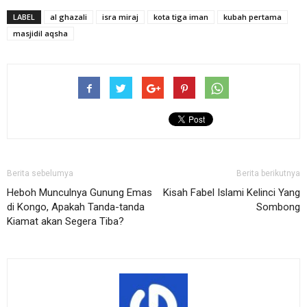
LABEL
al ghazali
isra miraj
kota tiga iman
kubah pertama
masjidil aqsha
Berita sebelumya
Berita berikutnya
Heboh Munculnya Gunung Emas
Kisah Fabel Islami Kelinci Yang
di Kongo, Apakah Tanda-tanda
Sombong
Kiamat akan Segera Tiba?