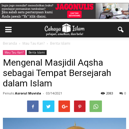
Beranda
Mau Tau Kan?
Berita Islami
Mau Tau Kan?
Berita Islami
Mengenal Masjidil Aqsha
sebagai Tempat Bersejarah
dalam Islam
Penulis
Asrorul Muvida
-
03/14/2021
2083
0