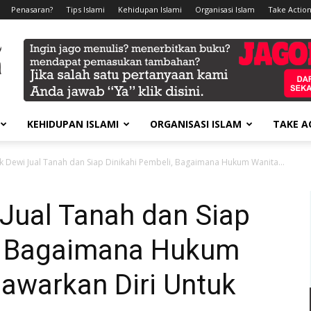
Penasaran?
Tips Islami
Kehidupan Islami
Organisasi Islam
Take Action
KEHIDUPAN ISLAMI
ORGANISASI ISLAM
TAKE A
ok Dewi Jual Tanah dan Siap Dinikahi Pembeli, Bagaimana Hukum Wanita...
 Jual Tanah dan Siap
i, Bagaimana Hukum
awarkan Diri Untuk