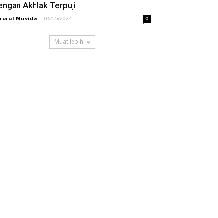
engan Akhlak Terpuji
rorul Muvida
-
06/25/2024
0
Muat lebih