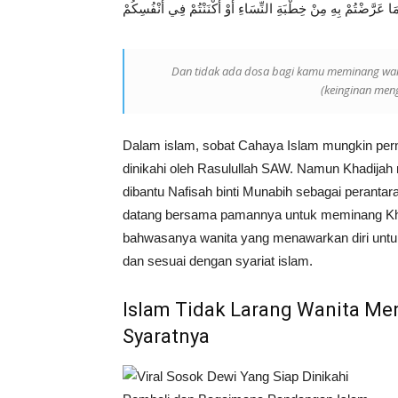
َا عَرَّضْتُمْ بِهِ مِنْ خِطْبَةِ النِّسَاءِ أَوْ أَكْنَنْتُمْ فِي أَنْفُسِكُمْ
Dan tidak ada dosa bagi kamu meminang wan
(keinginan men
Dalam islam, sobat Cahaya Islam mungkin pern
dinikahi oleh Rasulullah SAW. Namun Khadijah
dibantu Nafisah binti Munabih sebagai peranta
datang bersama pamannya untuk meminang Khadi
bahwasanya wanita yang menawarkan diri untuk
dan sesuai dengan syariat islam.
Islam Tidak Larang Wanita Men
Syaratnya