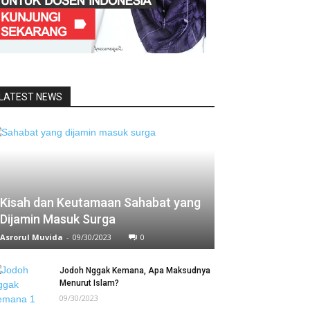
LATEST NEWS
Kisah dan Keutamaan Sahabat yang
Dijamin Masuk Surga
Asrorul Muvida
-
09/30/2023
0
Jodoh Nggak Kemana, Apa Maksudnya
Menurut Islam?
09/30/2023