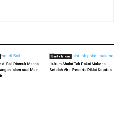
Berita Islami
 di Bali Diamuk Massa,
Hukum Shalat Tak Pakai Mukena
angan Islam soal Main
Setelah Viral Peserta Diklat Kopdes
ri