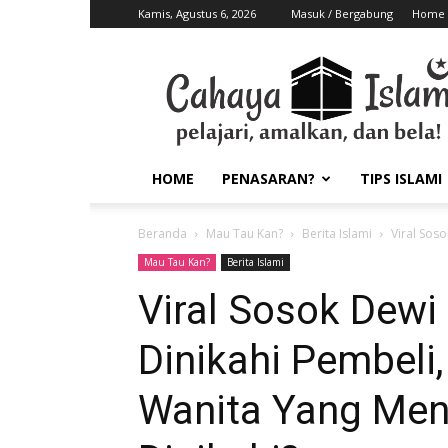
Kamis, Agustus 6, 2026
Masuk / Bergabung
Home
HOME
PENASARAN?
TIPS ISLAMI
Beranda
Mau Tau Kan?
Berita Islami
Viral Sos
Mau Tau Kan?
Berita Islami
Viral Sosok Dewi
Dinikahi Pembel
Wanita Yang Men