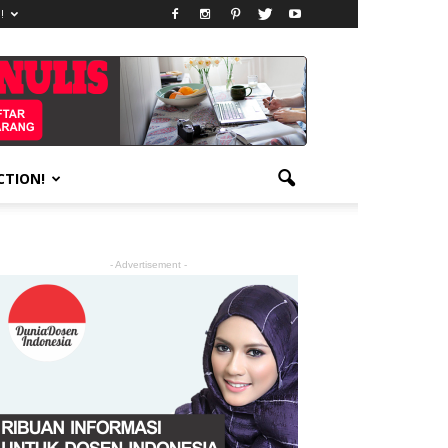
!
CTION!
- Advertisement -