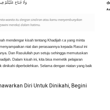
وَلَا جُنَاحَ عَلَيْكُمْ فِيم
d
As
ita-wanita itu dengan sindiran atau kamu menyembunyikan
gawini mereka) dalam hatimu.
ah mendengar kisah tentang Khadijah r.a yang minta
 menyampaikan niat dan perasaannya kepada Rasul ini
ranya. Dan Rasulullah pun setuju sehingga memutuskan
jah. Dalam kisah ini, kita bisa memetik pelajaran
 dinikahi diperbolehkan. Selama dengan niatan yang baik
awarkan Diri Untuk Dinikahi, Begini