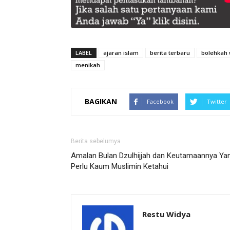
LABEL
ajaran islam
berita terbaru
bolehkah 
menikah
BAGIKAN
Facebook
Twitter
Berita sebelumya
Amalan Bulan Dzulhijjah dan Keutamaannya Ya
Perlu Kaum Muslimin Ketahui
Restu Widya