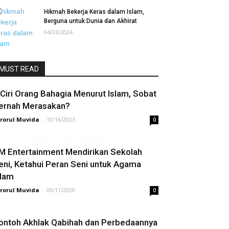
Hikmah Bekerja Keras dalam Islam,
Berguna untuk Dunia dan Akhirat
04/26/2024
MUST READ
 Ciri Orang Bahagia Menurut Islam, Sobat
ernah Merasakan?
rorul Muvida
-
10/16/2023
0
M Entertainment Mendirikan Sekolah
eni, Ketahui Peran Seni untuk Agama
slam
rorul Muvida
-
09/11/2020
0
ontoh Akhlak Qabihah dan Perbedaannya