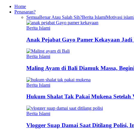
Home
Penasaran?
Semua
Benar Atau Salah Sih?
Berita Islami
Motivasi islam
Berita Islami
Anak Pejabat Gayo Pamer Kekayaan Jadi P
Berita Islami
Maling Ayam di Bali Diamuk Massa, Begin
Berita Islami
Hukum Shalat Tak Pakai Mukena Setelah Vi
Berita Islami
Vlogger Suap Damai Saat Ditilang Polisi, 