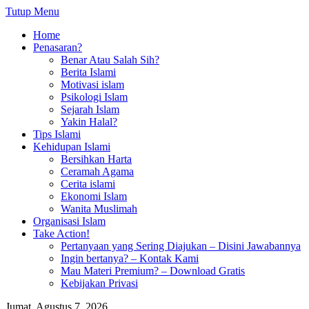
Tutup Menu
Home
Penasaran?
Benar Atau Salah Sih?
Berita Islami
Motivasi islam
Psikologi Islam
Sejarah Islam
Yakin Halal?
Tips Islami
Kehidupan Islami
Bersihkan Harta
Ceramah Agama
Cerita islami
Ekonomi Islam
Wanita Muslimah
Organisasi Islam
Take Action!
Pertanyaan yang Sering Diajukan – Disini Jawabannya
Ingin bertanya? – Kontak Kami
Mau Materi Premium? – Download Gratis
Kebijakan Privasi
Jumat, Agustus 7, 2026