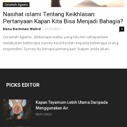
Ceramah Agama
Nasihat islami Tentang Keikhlasan:
Pertanyaan Kapan Kita Bisa Menjadi Bahagia?
Danu Rachman Wahid
-
01/21/2021
0
Ceramah Agama - Beberapa waktu yang lalu tim cahayaislam
melakukan beberapa survey kecil-kecilan kepada beberapa orang
responden. Survey itu berupa pertanyaan “kapan anda akan...
PICKS EDITOR
Kapan Tayamum Lebih Utama Daripada
Menggunakan Air
08/01/2026