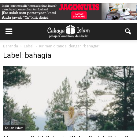
Beranda
Label
Kiriman ditandai dengan "bahagia"
Label: bahagia
Kajian islam