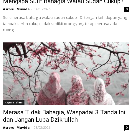
Mengapa Sulit Bahagia Walau Sudah Cukup?
Asrorul Muvida
-
04/06/2026
0
Sulit merasa bahagia walau sudah cukup - Di tengah kehidupan yang
tampak serba cukup, tidak sedikit orang yang tetap merasa ada
ruang...
Kajian islam
Merasa Tidak Bahagia, Waspadai 3 Tanda Ini
dan Jangan Lupa Dzikrullah
Asrorul Muvida
-
03/02/2026
0