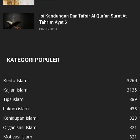
Isi Kandungan Dan Tafsir Al Qur’an Surat At
Tahrim Ayat 6
08/26/2018
KATEGORI POPULER
Berita Islami
3264
Kajian islam
3135
Tips islami
889
hukum islam
453
Kehidupan Islami
328
Organisasi Islam
321
Motivasi islam
321