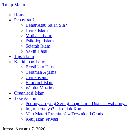
Tutup Menu
Home
Penasaran?
Benar Atau Salah Sih?
Berita Islami
Motivasi islam
Psikologi Islam
Sejarah Islam
Yakin Halal?
Tips Islami
Kehidupan Islami
Bersihkan Harta
Ceramah Agama
Cerita islami
Ekonomi Islam
Wanita Muslimah
Organisasi Islam
Take Action!
Pertanyaan yang Sering Diajukan – Disini Jawabannya
Ingin bertanya? – Kontak Kami
Mau Materi Premium? – Download Gratis
Kebijakan Privasi
Jumat, Agustus 7, 2026