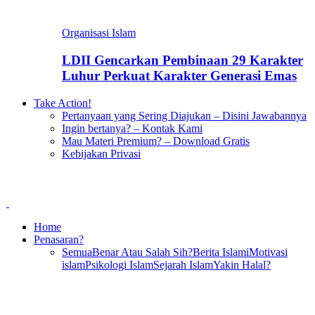
Organisasi Islam
LDII Gencarkan Pembinaan 29 Karakter
Luhur Perkuat Karakter Generasi Emas
Take Action!
Pertanyaan yang Sering Diajukan – Disini Jawabannya
Ingin bertanya? – Kontak Kami
Mau Materi Premium? – Download Gratis
Kebijakan Privasi
Home
Penasaran?
Semua
Benar Atau Salah Sih?
Berita Islami
Motivasi
islam
Psikologi Islam
Sejarah Islam
Yakin Halal?