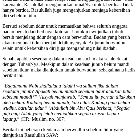
karena itu, Rasulullah menganjurkan umatNya untuk berdoa. Tidak
hanya berdoa, Rasulullah juga menganjurkan menjaga kebersihan
diri sebelum tidur.
Bersuci sebelum tidur untuk memastikan bahwa seluruh anggota
badan bersih dari berbagai kotoran. Untuk mewujudkan tubuh
bersih menjelang tidur dengan cara berwudhu. Badan yang bersih
akan membuat tidur menjadi lebih nyenyak. Anjuran berwudhu
selain untuk kebersihan diri juga mengandung nilai ibadah.
Sebab, apabila seseorang dalam keadaan suci, maka selalu dekat
dengan TuhanNya. Meskipun dalam keadaan junub belum mandi
sebelum tidur, maka dianjurkan untuk berwudhu, sebagaimana hadis
berikut ini:
“
Bagaimana Nabi shallallahu ‘alaihi wa sallam jika dalam
keadaan junub? Apakah beliau mandi sebelum tidur ataukah tidur
sebelum mandi?” ‘Aisyah menjawab, “Semua itu pernah dilakukan
oleh beliau. Kadang beliau mandi, lalu tidur. Kadang pula beliau
wudhu, barulah tidur.” ‘Abdullah bin Abu Qais berkata, “Segala
puji bagi Allah yang telah menjadikan segala urusan begitu
lapang
.” (HR. Muslim, no. 307).
Berikut ini beberapa keutamaan berwudhu sebelum tidur yang
dianjurkan Rasulullah SAW: