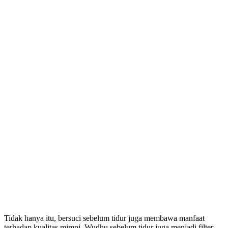
Tidak hanya itu, bersuci sebelum tidur juga membawa manfaat
terhadap kualitas mimpi. Wudhu sebelum tidur juga menjadi filter