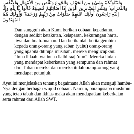
وَلَنَبْلُوَنَّكُمْ بِشَيْءٍ مِنَ الْخَوْفِ وَالْجُوعِ وَنَقْصٍ مِنَ الْأَمْوَالِ وَالْأَنْفُسِ
وَالثَّمَرَاتِ ۗ وَبَشِّرِ الصَّابِرِينَ الَّذِينَ إِذَا أَصَابَتْهُمْ مُصِيبَةٌ قَالُوا إِنَّا لِلَّهِ وَإِنَّا
إِلَيْهِ رَاجِعُونَ أُولَٰئِكَ عَلَيْهِمْ صَلَوَاتٌ مِنْ رَبِّهِمْ وَرَحْمَةٌ ۖ وَأُولَٰئِكَ هُمُ
الْمُهْتَدُونَ
Dan sungguh akan Kami berikan cobaan kepadamu,
dengan sedikit ketakutan, kelaparan, kekurangan harta,
jiwa dan buah-buahan. Dan berikanlah berita gembira
kepada orang-orang yang sabar. (yaitu) orang-orang
yang apabila ditimpa musibah, mereka mengucapkan:
“Inna lillaahi wa innaa ilaihi raaji’uun”. Mereka itulah
yang mendapat keberkatan yang sempurna dan rahmat
dari Tuhan mereka dan mereka itulah orang-orang yang
mendapat petunjuk.
Ayat ini menjelaskan tentang bagaimana Allah akan menguji hamba-
Nya dengan berbagai wujud cobaan. Namun, barangsiapa muslimin
yang tetap tabah dan ikhlas maka akan mendapatkan keberkatan
serta rahmat dari Allah SWT.