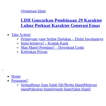
Organisasi Islam
LDII Gencarkan Pembinaan 29 Karakter
Luhur Perkuat Karakter Generasi Emas
Take Action!
Pertanyaan yang Sering Diajukan – Disini Jawabannya
Ingin bertanya? – Kontak Kami
Mau Materi Premium? – Download Gratis
Kebijakan Privasi
Home
Penasaran?
Semua
Benar Atau Salah Sih?
Berita Islami
Motivasi
islam
Psikologi Islam
Sejarah Islam
Yakin Halal?