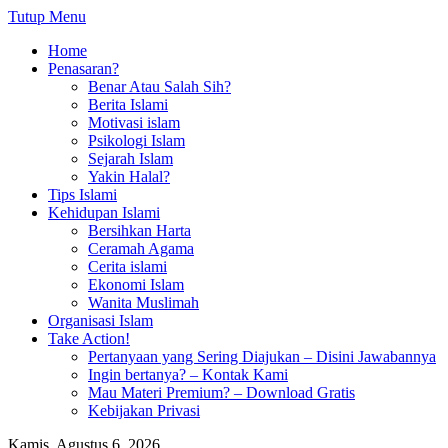
Tutup Menu
Home
Penasaran?
Benar Atau Salah Sih?
Berita Islami
Motivasi islam
Psikologi Islam
Sejarah Islam
Yakin Halal?
Tips Islami
Kehidupan Islami
Bersihkan Harta
Ceramah Agama
Cerita islami
Ekonomi Islam
Wanita Muslimah
Organisasi Islam
Take Action!
Pertanyaan yang Sering Diajukan – Disini Jawabannya
Ingin bertanya? – Kontak Kami
Mau Materi Premium? – Download Gratis
Kebijakan Privasi
Kamis, Agustus 6, 2026