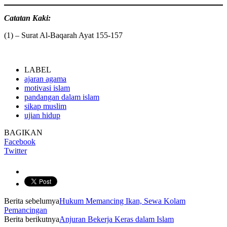
Catatan Kaki:
(1) – Surat Al-Baqarah Ayat 155-157
LABEL
ajaran agama
motivasi islam
pandangan dalam islam
sikap muslim
ujian hidup
BAGIKAN
Facebook
Twitter
Berita sebelumya
Hukum Memancing Ikan, Sewa Kolam
Pemancingan
Berita berikutnya
Anjuran Bekerja Keras dalam Islam