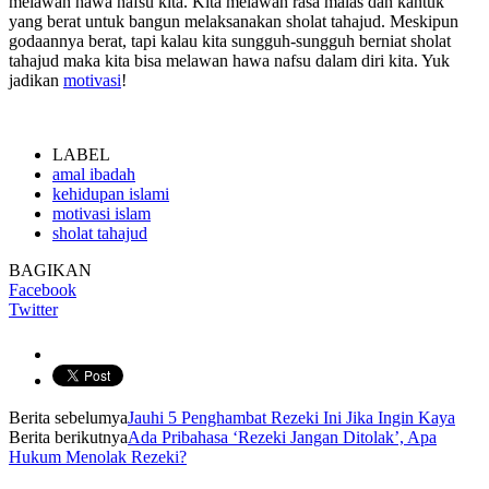
melawan hawa nafsu kita. Kita melawan rasa malas dan kantuk
yang berat untuk bangun melaksanakan sholat tahajud. Meskipun
godaannya berat, tapi kalau kita sungguh-sungguh berniat sholat
tahajud maka kita bisa melawan hawa nafsu dalam diri kita. Yuk
jadikan
motivasi
!
LABEL
amal ibadah
kehidupan islami
motivasi islam
sholat tahajud
BAGIKAN
Facebook
Twitter
Berita sebelumya
Jauhi 5 Penghambat Rezeki Ini Jika Ingin Kaya
Berita berikutnya
Ada Pribahasa ‘Rezeki Jangan Ditolak’, Apa
Hukum Menolak Rezeki?