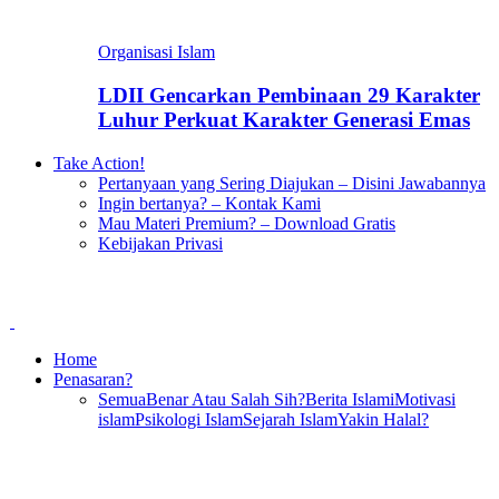
Organisasi Islam
LDII Gencarkan Pembinaan 29 Karakter
Luhur Perkuat Karakter Generasi Emas
Take Action!
Pertanyaan yang Sering Diajukan – Disini Jawabannya
Ingin bertanya? – Kontak Kami
Mau Materi Premium? – Download Gratis
Kebijakan Privasi
Home
Penasaran?
Semua
Benar Atau Salah Sih?
Berita Islami
Motivasi
islam
Psikologi Islam
Sejarah Islam
Yakin Halal?