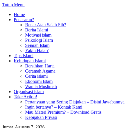
Tutup Menu
Home
Penasaran?
Benar Atau Salah Sih?
Berita Islami
Motivasi islam
Psikologi Islam
Sejarah Islam
Yakin Halal?
Tips Islami
Kehidupan Islami
Bersihkan Harta
Ceramah Agama
Cerita islami
Ekonomi Islam
Wanita Muslimah
Organisasi Islam
Take Action!
Pertanyaan yang Sering Diajukan – Disini Jawabannya
Ingin bertanya? – Kontak Kami
Mau Materi Premium? – Download Gratis
Kebijakan Privasi
Jumat, Agustus 7, 2026