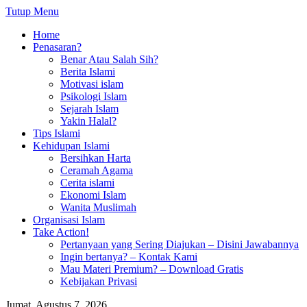
Tutup Menu
Home
Penasaran?
Benar Atau Salah Sih?
Berita Islami
Motivasi islam
Psikologi Islam
Sejarah Islam
Yakin Halal?
Tips Islami
Kehidupan Islami
Bersihkan Harta
Ceramah Agama
Cerita islami
Ekonomi Islam
Wanita Muslimah
Organisasi Islam
Take Action!
Pertanyaan yang Sering Diajukan – Disini Jawabannya
Ingin bertanya? – Kontak Kami
Mau Materi Premium? – Download Gratis
Kebijakan Privasi
Jumat, Agustus 7, 2026