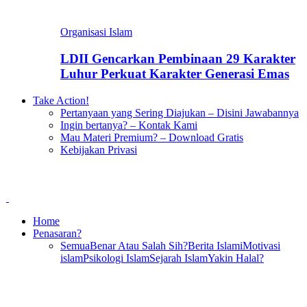
Organisasi Islam
LDII Gencarkan Pembinaan 29 Karakter
Luhur Perkuat Karakter Generasi Emas
Take Action!
Pertanyaan yang Sering Diajukan – Disini Jawabannya
Ingin bertanya? – Kontak Kami
Mau Materi Premium? – Download Gratis
Kebijakan Privasi
Home
Penasaran?
Semua
Benar Atau Salah Sih?
Berita Islami
Motivasi
islam
Psikologi Islam
Sejarah Islam
Yakin Halal?