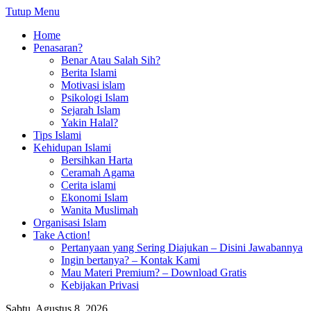
Tutup Menu
Home
Penasaran?
Benar Atau Salah Sih?
Berita Islami
Motivasi islam
Psikologi Islam
Sejarah Islam
Yakin Halal?
Tips Islami
Kehidupan Islami
Bersihkan Harta
Ceramah Agama
Cerita islami
Ekonomi Islam
Wanita Muslimah
Organisasi Islam
Take Action!
Pertanyaan yang Sering Diajukan – Disini Jawabannya
Ingin bertanya? – Kontak Kami
Mau Materi Premium? – Download Gratis
Kebijakan Privasi
Sabtu, Agustus 8, 2026