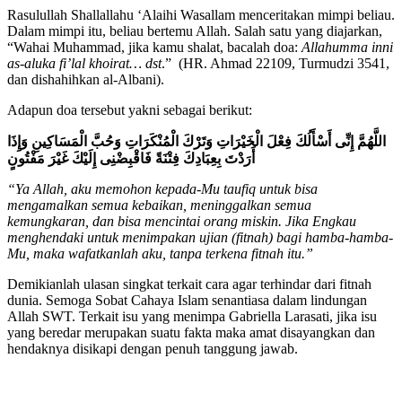
Rasulullah Shallallahu ‘Alaihi Wasallam menceritakan mimpi beliau.
Dalam mimpi itu, beliau bertemu Allah. Salah satu yang diajarkan,
“Wahai Muhammad, jika kamu shalat, bacalah doa:
Allahumma inni
as-aluka fi’lal khoirat… dst
.” (HR. Ahmad 22109, Turmudzi 3541,
dan dishahihkan al-Albani).
Adapun doa tersebut yakni sebagai berikut:
اللَّهُمَّ إِنِّى أَسْأَلُكَ فِعْلَ الْخَيْرَاتِ وَتَرْكَ الْمُنْكَرَاتِ وَحُبَّ الْمَسَاكِينِ وَإِذَا
أَرَدْتَ بِعِبَادِكَ فِتْنَةً فَاقْبِضْنِى إِلَيْكَ غَيْرَ مَفْتُونٍ
“Ya Allah, aku memohon kepada-Mu taufiq untuk bisa
mengamalkan semua kebaikan, meninggalkan semua
kemungkaran, dan bisa mencintai orang miskin. Jika Engkau
menghendaki untuk menimpakan ujian (fitnah) bagi hamba-hamba-
Mu, maka wafatkanlah aku, tanpa terkena fitnah itu.”
Demikianlah ulasan singkat terkait cara agar terhindar dari fitnah
dunia. Semoga Sobat Cahaya Islam senantiasa dalam lindungan
Allah SWT. Terkait isu yang menimpa Gabriella Larasati, jika isu
yang beredar merupakan suatu fakta maka amat disayangkan dan
hendaknya disikapi dengan penuh tanggung jawab.