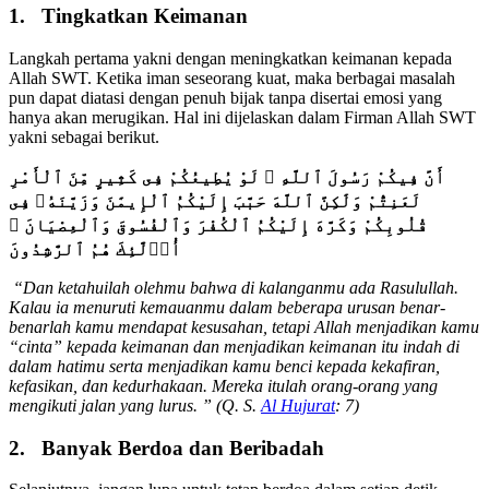
1. Tingkatkan Keimanan
Langkah pertama yakni dengan meningkatkan keimanan kepada
Allah SWT. Ketika iman seseorang kuat, maka berbagai masalah
pun dapat diatasi dengan penuh bijak tanpa disertai emosi yang
hanya akan merugikan. Hal ini dijelaskan dalam Firman Allah SWT
yakni sebagai berikut.
أَنَّ فِيكُمْ رَسُولَ ٱللَّهِ
لَوْ يُطِيعُكُمْ فِى كَثِيرٍ مِّنَ ٱلْأَمْرِ
لَعَنِتُّمْ وَلَٰكِنَّ ٱللَّهَ حَبَّبَ إِلَيْكُمُ ٱلْإِيمَٰنَ وَزَيَّنَهُ
ۥ
فِى
قُلُوبِكُمْ وَكَرَّهَ إِلَيْكُمُ ٱلْكُفْرَ وَٱلْفُسُوقَ وَٱلْعِصْيَانَ
أُو
لَٰ
ئِكَ هُمُ ٱلرَّٰشِدُونَ
“Dan ketahuilah olehmu bahwa di kalanganmu ada Rasulullah.
Kalau ia menuruti kemauanmu dalam beberapa urusan benar-
benarlah kamu mendapat kesusahan, tetapi Allah menjadikan kamu
“cinta” kepada keimanan dan menjadikan keimanan itu indah di
dalam hatimu serta menjadikan kamu benci kepada kekafiran,
kefasikan, dan kedurhakaan. Mereka itulah orang-orang yang
mengikuti jalan yang lurus. ” (Q. S.
Al Hujurat
: 7)
2. Banyak Berdoa dan Beribadah