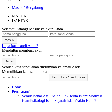
Masuk / Bergabung
MASUK
DAFTAR
Selamat Datang! Masuk ke akun Anda
Lupa kata sandi Anda?
Mendaftar membuat akun
Sebuah kata sandi akan dikirimkan ke email Anda.
Memulihkan kata sandi anda
Home
Penasaran?
Semua
Benar Atau Salah Sih?
Berita Islami
Motivasi
islam
Psikologi Islam
Sejarah Islam
Yakin Halal?