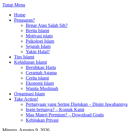
Tutup Menu
Home
Penasaran?
Benar Atau Salah Sih?
Berita Islami
Motivasi islam
Psikologi Islam
Sejarah Islam
Yakin Halal?
Tips Islami
Kehidupan Islami
Bersihkan Harta
Ceramah Agama
Cerita islami
Ekonomi Islam
Wanita Muslimah
Organisasi Islam
Take Action!
Pertanyaan yang Sering Diajukan – Disini Jawabannya
Ingin bertanya? – Kontak Kami
Mau Materi Premium? – Download Gratis
Kebijakan Privasi
Minggu, Agustus 9, 2026