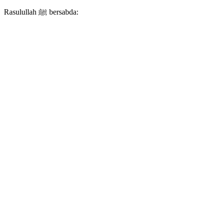
Rasulullah ﷺ bersabda: