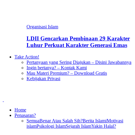
Organisasi Islam
LDII Gencarkan Pembinaan 29 Karakter
Luhur Perkuat Karakter Generasi Emas
Take Action!
Pertanyaan yang Sering Diajukan – Disini Jawabannya
Ingin bertanya? – Kontak Kami
Mau Materi Premium? – Download Gratis
Kebijakan Privasi
Home
Penasaran?
Semua
Benar Atau Salah Sih?
Berita Islami
Motivasi
islam
Psikologi Islam
Sejarah Islam
Yakin Halal?