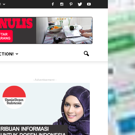
!
CTION!
- Advertisement -