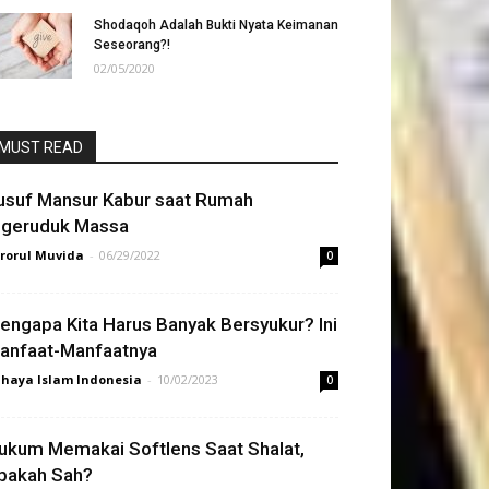
Shodaqoh Adalah Bukti Nyata Keimanan
Seseorang?!
02/05/2020
MUST READ
usuf Mansur Kabur saat Rumah
igeruduk Massa
rorul Muvida
-
06/29/2022
0
engapa Kita Harus Banyak Bersyukur? Ini
anfaat-Manfaatnya
haya Islam Indonesia
-
10/02/2023
0
ukum Memakai Softlens Saat Shalat,
pakah Sah?