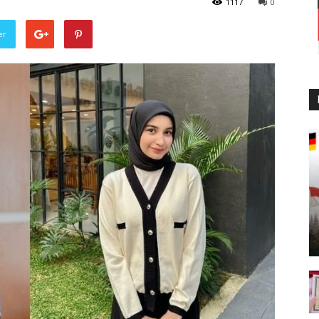
1117
0
er