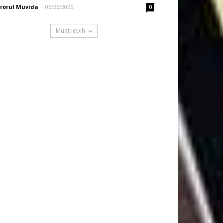
rorul Muvida
-
05/26/2026
0
Muat lebih