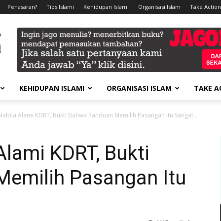
Penasaran?
Tips Islami
Kehidupan Islami
Organisasi Islam
Take Action
KEHIDUPAN ISLAMI
ORGANISASI ISLAM
TAKE A
 Nabila Alami KDRT, Bukti Bahwa Panduan Memilih Pasangan Itu Sangat...
Alami KDRT, Bukti
emilih Pasangan Itu