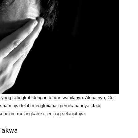
 yang selingkuh dengan teman wanitanya. Akibatnya, Cut
 suaminya telah mengkhianati pernikahannya. Jadi,
 sebelum melangkah ke jenjnag selanjutnya.
 Takwa