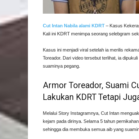
Cut Intan Nabila alami KDRT
– Kasus Kekeras
Kali ini KDRT menimpa seorang selebgram sekali
Kasus ini menjadi viral setelah ia merilis rek
Toreador. Dari video tersebut terlihat, ia dipu
suaminya pegang.
Armor Toreador, Suami Cu
Lakukan KDRT Tetapi Jug
Melalui Story Instagramnya, Cut Intan mengua
kejam pada dirinya. Selama 5 tahun pernikahann
sehingga dia membuka semua aib yang suamin