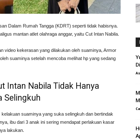
an Dalam Rumah Tangga (KDRT) seperti tidak habisnya.
gus mantan atlet olahraga anggar, yaitu Cut Intan Nabila.
aman video kekerasan yang dilakukan oleh suaminya, Armor
Y
kuli oleh suaminya setelah mencoba melihat hp yang sedang
D
As
t Intan Nabila Tidak Hanya
M
a Selingkuh
M
Ca
k kelakuan suaminya yang suka selingkuh dan bertindak
ya, ibu dari 3 anak ini sering mendapat perlakuan kasar
H
ya lakukan.
A