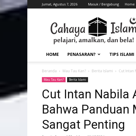
Jumat, Agustus 7, 2026
Masuk / Bergabung
Home
HOME
PENASARAN?
TIPS ISLAMI
Beranda
Mau Tau Kan?
Berita Islami
Cut Intan
Mau Tau Kan?
Berita Islami
Cut Intan Nabila 
Bahwa Panduan M
Sangat Penting