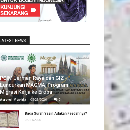
LATEST NEWS
PCIM Jerman Raya dan GIZ
Luncurkan MAGMA, Program
Migrasi Kerja ke Eropa
Asrorul Muvida
-
05/28/2026
0
Baca Surah Yasin Adakah Faedahnya?
08/21/2020