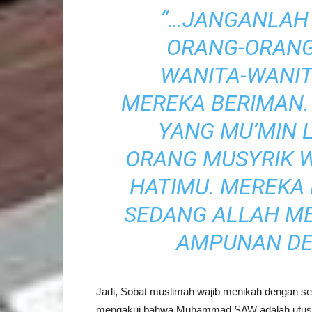
“…JANGANLAH
ORANG-ORANG
WANITA-WANIT
MEREKA BERIMAN
YANG MU’MIN L
ORANG MUSYRIK 
HATIMU. MEREKA
SEDANG ALLAH M
AMPUNAN DE
Jadi, Sobat muslimah wajib menikah dengan s
mengakui bahwa Muhammad SAW adalah utusa