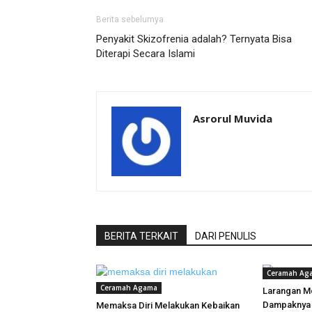
Berita sebelumya
Penyakit Skizofrenia adalah? Ternyata Bisa
Diterapi Secara Islami
Asrorul Muvida
BERITA TERKAIT
DARI PENULIS
Ceramah Ag
Ceramah Agama
Larangan Mo
Dampaknya
Memaksa Diri Melakukan Kebaikan