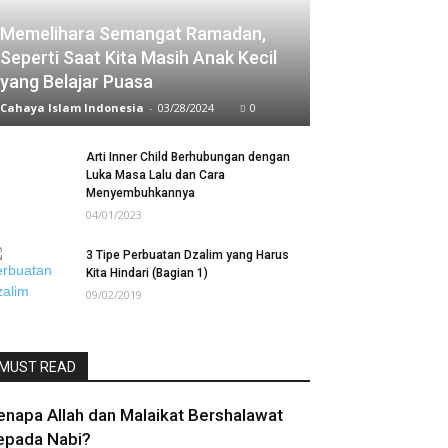
Memelihara Semangat Ramadan,
Seperti Saat Kita Masih Anak Kecil
yang Belajar Puasa
Cahaya Islam Indonesia
-
03/28/2024
0
Arti Inner Child Berhubungan dengan
Luka Masa Lalu dan Cara
Menyembuhkannya
04/01/2023
3 Tipe Perbuatan Dzalim yang Harus
Kita Hindari (Bagian 1)
09/02/2019
MUST READ
enapa Allah dan Malaikat Bershalawat
epada Nabi?