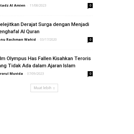
tadz Al Amien
-
11/08/2023
0
elejitkan Derajat Surga dengan Menjadi
enghafal Al Quran
anu Rachman Wahid
-
03/17/2020
0
ilm Olympus Has Fallen Kisahkan Teroris
ang Tidak Ada dalam Ajaran Islam
rorul Muvida
-
07/09/2023
0
Muat lebih