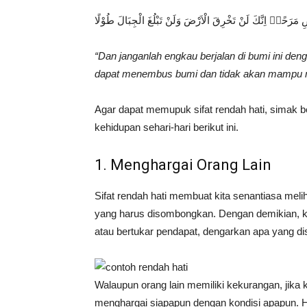
مَرَحًاۚ اِنَّكَ لَنْ تَخْرِقَ الْاَرْضَ وَلَنْ تَبْلُغَ الْجِبَالَ طُوْلًا
“Dan janganlah engkau berjalan di bumi ini d
dapat menembus bumi dan tidak akan mampu men
Agar dapat memupuk sifat rendah hati, simak b
kehidupan sehari-hari berikut ini.
1. Menghargai Orang Lain
Sifat rendah hati membuat kita senantiasa melih
yang harus disombongkan. Dengan demikian, kit
atau bertukar pendapat, dengarkan apa yang di
Walaupun orang lain memiliki kekurangan, jika
menghargai siapapun dengan kondisi apapun.