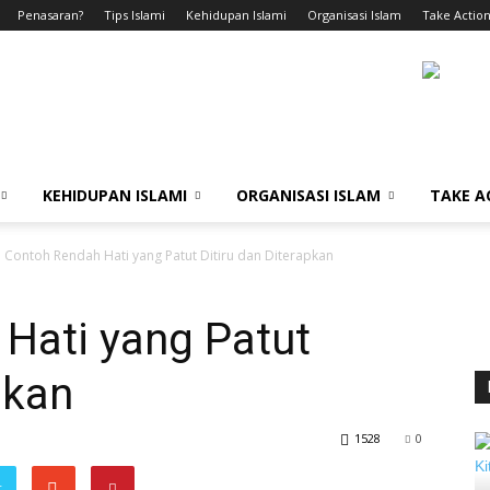
Penasaran?
Tips Islami
Kehidupan Islami
Organisasi Islam
Take Action
KEHIDUPAN ISLAMI
ORGANISASI ISLAM
TAKE A
 Contoh Rendah Hati yang Patut Ditiru dan Diterapkan
Hati yang Patut
pkan
1528
0
r