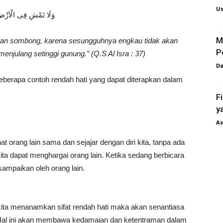
Us
وَلَا تَمْشِ فِى الْاَرْضِ 
M
engan sombong, karena sesungguhnya engkau tidak akan
P
julang setinggi gunung.” (Q.S Al Isra : 37)
D
eberapa contoh rendah hati yang dapat diterapkan dalam
F
y
As
at orang lain sama dan sejajar dengan diri kita, tanpa ada
a dapat menghargai orang lain. Ketika sedang berbicara
sampaikan oleh orang lain.
 kita menanamkan sifat rendah hati maka akan senantiasa
 Hal ini akan membawa kedamaian dan ketentraman dalam