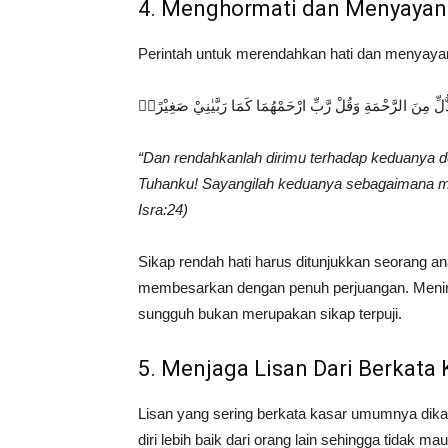
4. Menghormati dan Menyayan
Perintah untuk merendahkan hati dan menyayang
ِّ مِنَ الرَّحْمَةِ وَقُلْ رَّبِّ ارْحَمْهُمَا كَمَا رَبَّيٰنِيْ صَغِيْرًاۗ
“Dan rendahkanlah dirimu terhadap keduanya 
Tuhanku! Sayangilah keduanya sebagaimana mer
Isra:24)
Sikap rendah hati harus ditunjukkan seorang a
membesarkan dengan penuh perjuangan. Menin
sungguh bukan merupakan sikap terpuji.
5. Menjaga Lisan Dari Berkata 
Lisan yang sering berkata kasar umumnya dik
diri lebih baik dari orang lain sehingga tidak 