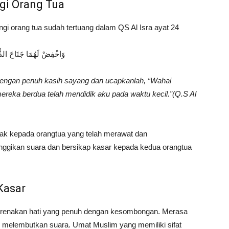
gi Orang Tua
i orang tua sudah tertuang dalam QS Al Isra ayat 24
وَاخْفِضْ لَهُمَا جَنَاحَ الذُّل
dengan penuh kasih sayang dan ucapkanlah, “Wahai
eka berdua telah mendidik aku pada waktu kecil.”(Q.S Al
nak kepada orangtua yang telah merawat dan
ggikan suara dan bersikap kasar kepada kedua orangtua
Kasar
arenakan hati yang penuh dengan kesombongan. Merasa
mau melembutkan suara. Umat Muslim yang memiliki sifat