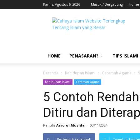
Kamis, Agustus 6, 2026
Masuk / Bergabung
Home
HOME
PENASARAN?
TIPS ISLAMI
Beranda
Kehidupan Islami
Ceramah Agama
5
Kehidupan Islami
Ceramah Agama
5 Contoh Rendah 
Ditiru dan Ditera
Penulis
Asrorul Muvida
-
03/11/2024
Berbagi di Facebook
Tweet di Twitte