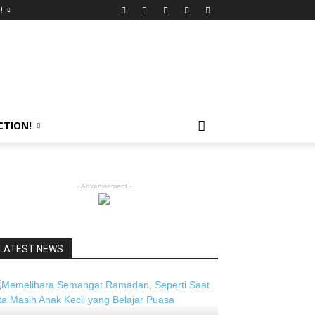
!
CTION!
- Advertisement -
LATEST NEWS