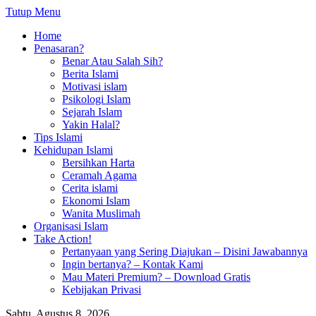
Tutup Menu
Home
Penasaran?
Benar Atau Salah Sih?
Berita Islami
Motivasi islam
Psikologi Islam
Sejarah Islam
Yakin Halal?
Tips Islami
Kehidupan Islami
Bersihkan Harta
Ceramah Agama
Cerita islami
Ekonomi Islam
Wanita Muslimah
Organisasi Islam
Take Action!
Pertanyaan yang Sering Diajukan – Disini Jawabannya
Ingin bertanya? – Kontak Kami
Mau Materi Premium? – Download Gratis
Kebijakan Privasi
Sabtu, Agustus 8, 2026