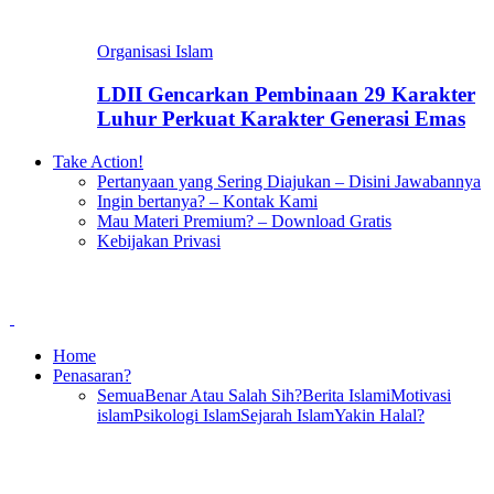
Organisasi Islam
LDII Gencarkan Pembinaan 29 Karakter
Luhur Perkuat Karakter Generasi Emas
Take Action!
Pertanyaan yang Sering Diajukan – Disini Jawabannya
Ingin bertanya? – Kontak Kami
Mau Materi Premium? – Download Gratis
Kebijakan Privasi
Home
Penasaran?
Semua
Benar Atau Salah Sih?
Berita Islami
Motivasi
islam
Psikologi Islam
Sejarah Islam
Yakin Halal?