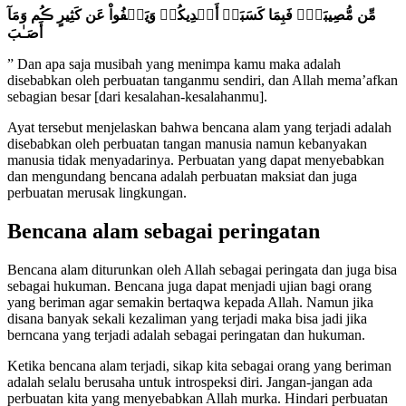
مِّن مُّصِيبَةٍ۬ فَبِمَا كَسَبَتۡ أَيۡدِيكُمۡ وَيَعۡفُواْ عَن كَثِيرٍ ڪُم وَمَآ
أَصَـٰبَ
” Dan apa saja musibah yang menimpa kamu maka adalah
disebabkan oleh perbuatan tanganmu sendiri, dan Allah mema’afkan
sebagian besar [dari kesalahan-kesalahanmu].
Ayat tersebut menjelaskan bahwa bencana alam yang terjadi adalah
disebabkan oleh perbuatan tangan manusia namun kebanyakan
manusia tidak menyadarinya. Perbuatan yang dapat menyebabkan
dan mengundang bencana adalah perbuatan maksiat dan juga
perbuatan merusak lingkungan.
Bencana alam sebagai peringatan
Bencana alam diturunkan oleh Allah sebagai peringata dan juga bisa
sebagai hukuman. Bencana juga dapat menjadi ujian bagi orang
yang beriman agar semakin bertaqwa kepada Allah. Namun jika
disana banyak sekali kezaliman yang terjadi maka bisa jadi jika
berncana yang terjadi adalah sebagai peringatan dan hukuman.
Ketika bencana alam terjadi, sikap kita sebagai orang yang beriman
adalah selalu berusaha untuk introspeksi diri. Jangan-jangan ada
perbuatan kita yang menyebabkan Allah murka. Hindari perbuatan