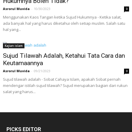
Hukumnya Boleh Tidak?
Asrorul Muvida
-
10/30/2023
0
Menggunakan Kaos Tangan ketika Sujud Hukumnya - Ketika salat,
ada banyak hal yang harus diketahui oleh setiap muslim. Salah satu
hal yang...
Kajian islam
Sujud Tilawah Adalah, Ketahui Tata Cara dan
Keutamaannya
Asrorul Muvida
-
09/21/2023
0
Sujud tilawah adalah - Sobat Cahaya Islam, apakah Sobat pernah
mendengar istilah sujud tilawah? Sujud merupakan bagian dari rukun
salat yang harus...
PICKS EDITOR