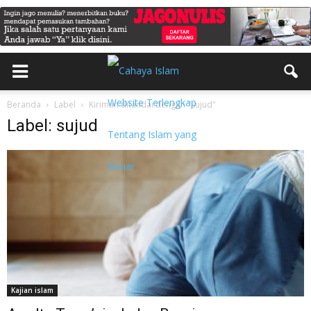
Beranda
Label
Kiriman ditandai dengan "sujud"
Label: sujud
Kajian islam