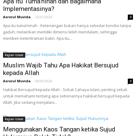
Apa Itu Tuma’ninah dan Bagaimana
Implementasinya?
Asrorul Muvida
-
12/31/2024
0
Apa itu tuma’ninah - Ketenangan bukan hanya sekedar kondisi tanpa
gaduh, melainkan memiliki dimensi lebih mendalam, sehingga
memberi ketentraman batin. Apa itu...
Kajian islam
Muslim Wajib Tahu Apa Hakikat Bersujud
kepada Allah
Asrorul Muvida
-
06/30/2024
0
Hakikat Bersujud kepada Allah - Sobat Cahaya Islam, penting sekali
untuk memahami tentang apa sebenarnya hakikat bersujud kepada
Allah. Jika sedang menjalani...
Kajian islam
Menggunakan Kaos Tangan ketika Sujud