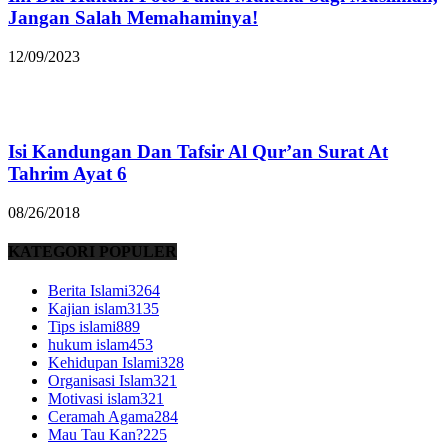
Jangan Salah Memahaminya!
12/09/2023
Isi Kandungan Dan Tafsir Al Qur’an Surat At
Tahrim Ayat 6
08/26/2018
KATEGORI POPULER
Berita Islami
3264
Kajian islam
3135
Tips islami
889
hukum islam
453
Kehidupan Islami
328
Organisasi Islam
321
Motivasi islam
321
Ceramah Agama
284
Mau Tau Kan?
225