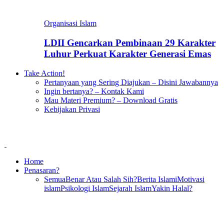
Organisasi Islam
LDII Gencarkan Pembinaan 29 Karakter
Luhur Perkuat Karakter Generasi Emas
Take Action!
Pertanyaan yang Sering Diajukan – Disini Jawabannya
Ingin bertanya? – Kontak Kami
Mau Materi Premium? – Download Gratis
Kebijakan Privasi
Home
Penasaran?
Semua
Benar Atau Salah Sih?
Berita Islami
Motivasi
islam
Psikologi Islam
Sejarah Islam
Yakin Halal?