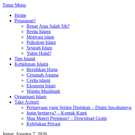
Tutup Menu
Home
Penasaran?
Benar Atau Salah Sih?
Berita Islami
Motivasi islam
Psikologi Islam
Sejarah Islam
Yakin Halal?
Tips Islami
Kehidupan Islami
Bersihkan Harta
Ceramah Agama
Cerita islami
Ekonomi Islam
Wanita Muslimah
Organisasi Islam
Take Action!
Pertanyaan yang Sering Diajukan – Disini Jawabannya
Ingin bertanya? – Kontak Kami
Mau Materi Premium? – Download Gratis
Kebijakan Privasi
Jumat, Agustus 7, 2026