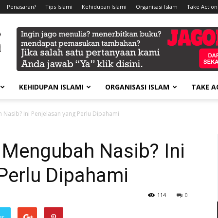
Penasaran?
Tips Islami
Kehidupan Islami
Organisasi Islam
Take Action
KEHIDUPAN ISLAMI
ORGANISASI ISLAM
TAKE A
Nasib? Ini Penjelasan yang Perlu Dipahami
 Mengubah Nasib? Ini
Perlu Dipahami
114
0
er