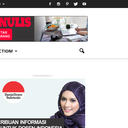
!
CTION!
- Advertisement -