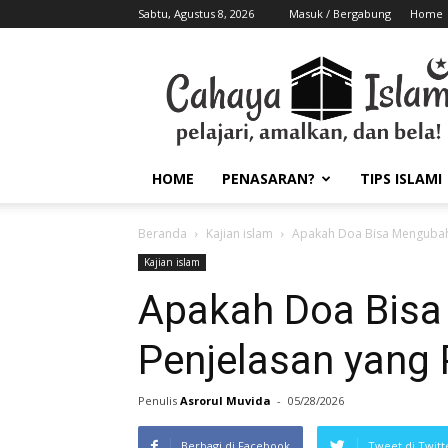
Sabtu, Agustus 8, 2026
Masuk / Bergabung
Home
HOME
PENASARAN?
TIPS ISLAMI
Beranda
Kajian islam
Apakah Doa Bisa Mengubah 
Kajian islam
Apakah Doa Bisa
Penjelasan yang 
Penulis
Asrorul Muvida
-
05/28/2026
Berbagi di Facebook
Tweet di Twitt