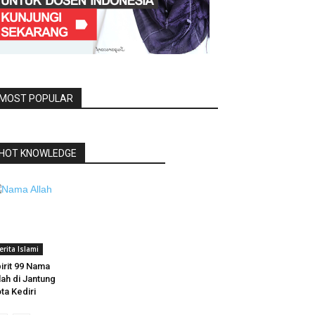
MOST POPULAR
HOT KNOWLEDGE
erita Islami
irit 99 Nama
lah di Jantung
ta Kediri