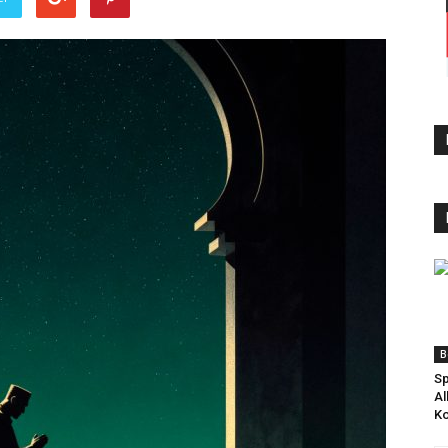
B
Sp
Al
Ko