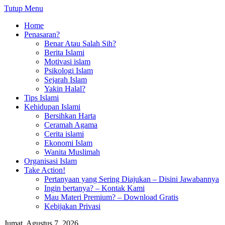
Tutup Menu
Home
Penasaran?
Benar Atau Salah Sih?
Berita Islami
Motivasi islam
Psikologi Islam
Sejarah Islam
Yakin Halal?
Tips Islami
Kehidupan Islami
Bersihkan Harta
Ceramah Agama
Cerita islami
Ekonomi Islam
Wanita Muslimah
Organisasi Islam
Take Action!
Pertanyaan yang Sering Diajukan – Disini Jawabannya
Ingin bertanya? – Kontak Kami
Mau Materi Premium? – Download Gratis
Kebijakan Privasi
Jumat, Agustus 7, 2026