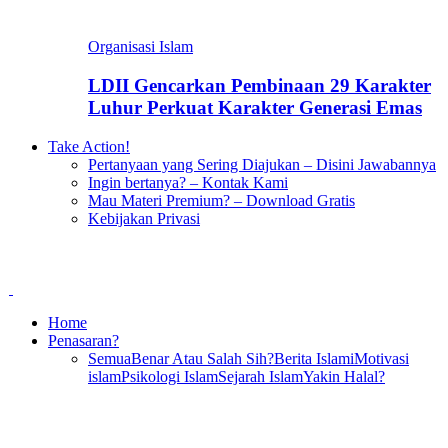
Organisasi Islam
LDII Gencarkan Pembinaan 29 Karakter
Luhur Perkuat Karakter Generasi Emas
Take Action!
Pertanyaan yang Sering Diajukan – Disini Jawabannya
Ingin bertanya? – Kontak Kami
Mau Materi Premium? – Download Gratis
Kebijakan Privasi
Home
Penasaran?
Semua
Benar Atau Salah Sih?
Berita Islami
Motivasi
islam
Psikologi Islam
Sejarah Islam
Yakin Halal?