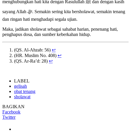
menghubungkan hati kita dengan Rasulullah ﷺ dan dengan kasih
sayang Allah ﷻ. Semakin sering kita bersholawat, semakin tenang
dan ringan hati menghadapi segala ujian.
Maka, jadikan sholawat sebagai sahabat harian, penenang hati,
penghapus dosa, dan sumber keberkahan hidup.
(QS. Al-Ahzab: 56)
↩︎
(HR. Muslim No. 408)
↩︎
(QS. Ar-Ra’d: 28)
↩︎
LABEL
gelisah
obat tenang
sholawat
BAGIKAN
Facebook
Twitter