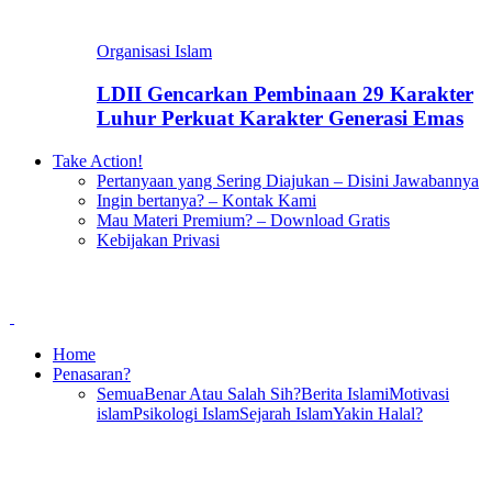
Organisasi Islam
LDII Gencarkan Pembinaan 29 Karakter
Luhur Perkuat Karakter Generasi Emas
Take Action!
Pertanyaan yang Sering Diajukan – Disini Jawabannya
Ingin bertanya? – Kontak Kami
Mau Materi Premium? – Download Gratis
Kebijakan Privasi
Home
Penasaran?
Semua
Benar Atau Salah Sih?
Berita Islami
Motivasi
islam
Psikologi Islam
Sejarah Islam
Yakin Halal?