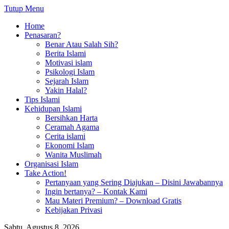
Tutup Menu
Home
Penasaran?
Benar Atau Salah Sih?
Berita Islami
Motivasi islam
Psikologi Islam
Sejarah Islam
Yakin Halal?
Tips Islami
Kehidupan Islami
Bersihkan Harta
Ceramah Agama
Cerita islami
Ekonomi Islam
Wanita Muslimah
Organisasi Islam
Take Action!
Pertanyaan yang Sering Diajukan – Disini Jawabannya
Ingin bertanya? – Kontak Kami
Mau Materi Premium? – Download Gratis
Kebijakan Privasi
Sabtu, Agustus 8, 2026