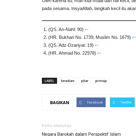
Oleh karena itu, mari kita mulai dari hal kecil, 
pada sesama. InsyaAllah, langkah kecil itu a
(QS. An-Nahl: 90)
↩︎
(HR. Bukhari No. 1739; Muslim No. 1679)
↩︎
(QS. Adz-Dzariyat: 19)
↩︎
(HR. Ahmad No. 22978)
↩︎
LABEL
keadian
pilar
prinsip
BAGIKAN
Facebook
Twitter
Berita sebelumya
Negara Barokah dalam Perspektif Islam