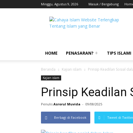
Minggu, Agustus 9, 2026
Masuk / Bergabung
Hom
HOME
PENASARAN?
TIPS ISLAMI
Beranda
Kajian islam
Prinsip Keadilan Sosial da
Kajian islam
Prinsip Keadilan
Penulis
Asrorul Muvida
-
09/08/2025
Berbagi di Facebook
Tweet di Twitte