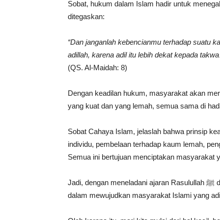
Sobat, hukum dalam Islam hadir untuk menega
ditegaskan:
“Dan janganlah kebencianmu terhadap suatu ka
adillah, karena adil itu lebih dekat kepada takw
(QS. Al-Maidah: 8)
Dengan keadilan hukum, masyarakat akan meras
yang kuat dan yang lemah, semua sama di hada
Sobat Cahaya Islam, jelaslah bahwa prinsip ke
individu, pembelaan terhadap kaum lemah, pen
Semua ini bertujuan menciptakan masyarakat 
Jadi, dengan meneladani ajaran Rasulullah ﷺ dan berpegang pada Al-Qur’an, kita dapat berkontribusi
dalam mewujudkan masyarakat Islami yang adil