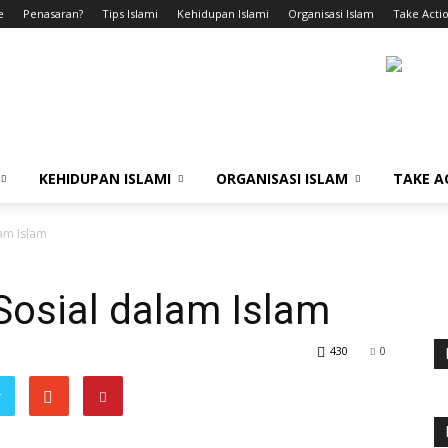
e
Penasaran?
Tips Islami
Kehidupan Islami
Organisasi Islam
Take Actio
KEHIDUPAN ISLAMI
ORGANISASI ISLAM
TAKE A
lam Islam
 Sosial dalam Islam
430
0
r