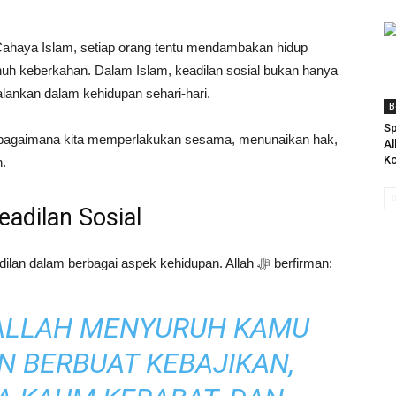
ahaya Islam, setiap orang tentu mendambakan hidup
nuh keberkahan. Dalam Islam, keadilan sosial bukan hanya
jalankan dalam kehidupan sehari-hari.
B
Sp
p bagaimana kita memperlakukan sesama, menunaikan hak,
Al
Ko
n.
eadilan Sosial
Sobat, Islam telah menegaskan pentingnya keadilan dalam berbagai aspek kehidupan. Allah ﷻ berfirman:
ALLAH MENYURUH KAMU
N BERBUAT KEBAJIKAN,