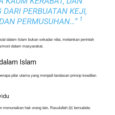
A KAUM KERABAT, DAN
DARI PERBUATAN KEJI,
1
DAN PERMUSUHAN…”
ial dalam Islam bukan sekadar nilai, melainkan perintah
harmoni dalam masyarakat.
l dalam Islam
erapa pilar utama yang menjadi landasan prinsip keadilan
vidu
Islam menekankan pentingnya menghormati dan menunaikan hak orang lain. Rasulullah ﷺ bersabda: