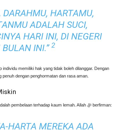
 DARAHMU, HARTAMU,
ANMU ADALAH SUCI,
YA HARI INI, DI NEGERI
2
 BULAN INI.”
p individu memiliki hak yang tidak boleh dilanggar. Dengan
ng penuh dengan penghormatan dan rasa aman.
iskin
Salah satu wujud nyata prinsip keadilan sosial adalah pembelaan terhadap kaum lemah. Allah ﷻ berfirman:
TA-HARTA MEREKA ADA