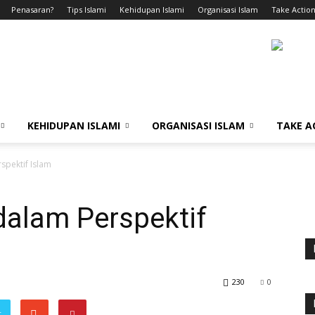
Penasaran?
Tips Islami
Kehidupan Islami
Organisasi Islam
Take Action
KEHIDUPAN ISLAMI
ORGANISASI ISLAM
TAKE A
spektif Islam
dalam Perspektif
230
0
r