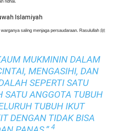
h ridhai.
uwah Islamiyah
warganya saling menjaga persaudaraan. Rasulullah ﷺ
AUM MUKMININ DALAM
INTAI, MENGASIHI, DAN
DALAH SEPERTI SATU
AH SATU ANGGOTA TUBUH
SELURUH TUBUH IKUT
T DENGAN TIDAK BISA
4
DAN PANAS.”