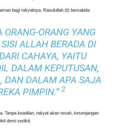
Negara yang berkeadilan akan membawa rasa aman bagi rakyatnya. Rasulullah ﷺ bersabda:
A ORANG-ORANG YANG
 SISI ALLAH BERADA DI
DARI CAHAYA, YAITU
IL DALAM KEPUTUSAN,
, DAN DALAM APA SAJA
2
EKA PIMPIN.”
. Tanpa keadilan, rakyat akan resah, kesenjangan
it demi sedikit.