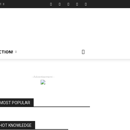
!
CTION!
- Advertisement -
MOST POPULAR
HOT KNOWLEDGE