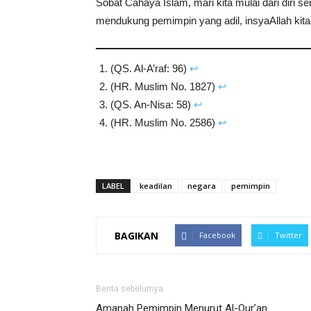
Sobat Cahaya Islam, mari kita mulai dari diri 
mendukung pemimpin yang adil, insyaAllah kita 
(QS. Al-A’raf: 96)
↩︎
(HR. Muslim No. 1827)
↩︎
(QS. An-Nisa: 58)
↩︎
(HR. Muslim No. 2586)
↩︎
LABEL
keadilan
negara
pemimpin
BAGIKAN
Facebook
Twitter
Berita sebelumya
Amanah Pemimpin Menurut Al-Qur’an