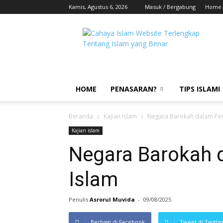
Kamis, Agustus 6, 2026
Masuk / Bergabung
Home
HOME
PENASARAN?
TIPS ISLAMI
Beranda
Kajian islam
Negara Barokah dalam Per
Kajian islam
Negara Barokah 
Islam
Penulis
Asrorul Muvida
-
09/08/2025
Berbagi di Facebook
Tweet di Twitte