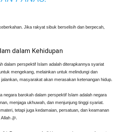
keberkahan. Jika rakyat sibuk berselisih dan berpecah,
Islam dalam Kehidupan
ah dalam perspektif Islam adalah diterapkannya syariat
n untuk mengekang, melainkan untuk melindungi dan
t jalankan, masyarakat akan merasakan ketenangan hidup.
wa negara barokah dalam perspektif Islam adalah negara
nan, menjaga ukhuwah, dan menjunjung tinggi syariat.
teri, tetapi juga kedamaian, persatuan, dan keamanan
yang hanya bisa diraih dengan ketaatan kepada Allah ﷻ.