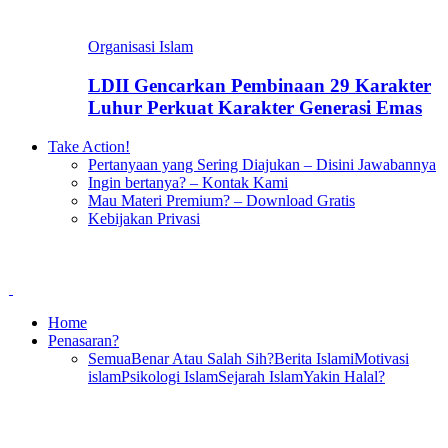
Organisasi Islam
LDII Gencarkan Pembinaan 29 Karakter
Luhur Perkuat Karakter Generasi Emas
Take Action!
Pertanyaan yang Sering Diajukan – Disini Jawabannya
Ingin bertanya? – Kontak Kami
Mau Materi Premium? – Download Gratis
Kebijakan Privasi
Home
Penasaran?
Semua
Benar Atau Salah Sih?
Berita Islami
Motivasi
islam
Psikologi Islam
Sejarah Islam
Yakin Halal?