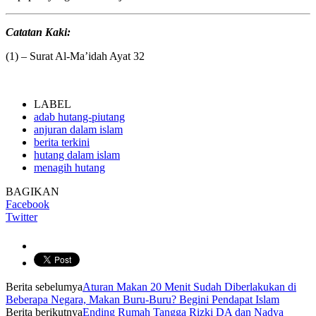
Catatan Kaki:
(1) – Surat Al-Ma’idah Ayat 32
LABEL
adab hutang-piutang
anjuran dalam islam
berita terkini
hutang dalam islam
menagih hutang
BAGIKAN
Facebook
Twitter
Berita sebelumya
Aturan Makan 20 Menit Sudah Diberlakukan di
Beberapa Negara, Makan Buru-Buru? Begini Pendapat Islam
Berita berikutnya
Ending Rumah Tangga Rizki DA dan Nadya