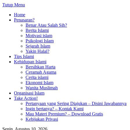
Tutup Menu
Home
Penasaran?
Benar Atau Salah Sih?
Berita Islami
Motivasi islam
Psikologi Islam
Sejarah Islam
Yakin Halal?
Tips Islami
Kehidupan Islami
Bersihkan Harta
Ceramah Agama
Cerita islami
Ekonomi Islam
Wanita Muslimah
Organisasi Islam
Take Action!
Pertanyaan yang Sering Diajukan – Disini Jawabannya
Ingin bertanya? – Kontak Kami
Mau Materi Premium? – Download Gratis
Kebijakan Privasi
Senin, Agustus 10, 2026