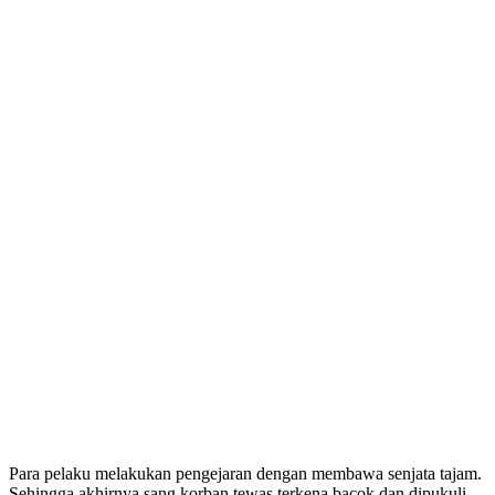
Para pelaku melakukan pengejaran dengan membawa senjata tajam.
Sehingga akhirnya sang korban tewas terkena bacok dan dipukuli