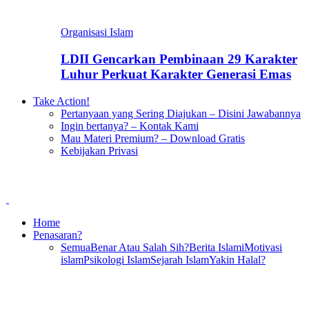
Organisasi Islam
LDII Gencarkan Pembinaan 29 Karakter
Luhur Perkuat Karakter Generasi Emas
Take Action!
Pertanyaan yang Sering Diajukan – Disini Jawabannya
Ingin bertanya? – Kontak Kami
Mau Materi Premium? – Download Gratis
Kebijakan Privasi
Home
Penasaran?
Semua
Benar Atau Salah Sih?
Berita Islami
Motivasi
islam
Psikologi Islam
Sejarah Islam
Yakin Halal?