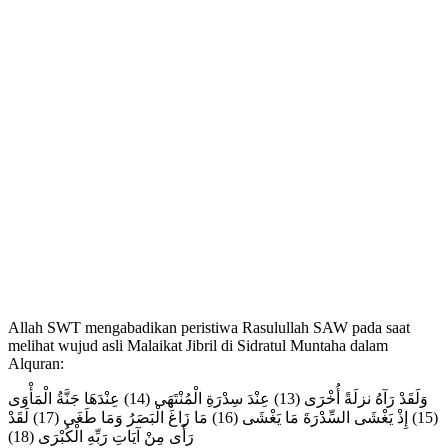
Allah SWT mengabadikan peristiwa Rasulullah SAW pada saat
melihat wujud asli Malaikat Jibril di Sidratul Muntaha dalam
Alquran:
وَلَقَدْ رَآهُ نزلَةً أُخْرَى (13) عِنْدَ سِدْرَةِ الْمُنْتَهَى (14) عِنْدَهَا جَنَّةُ الْمَأْوَى
(15) إِذْ يَغْشَى السِّدْرَةَ مَا يَغْشَى (16) مَا زَاغَ الْبَصَرُ وَمَا طَغَى (17) لَقَدْ
رَأَى مِنْ آيَاتِ رَبِّهِ الْكُبْرَى (18)