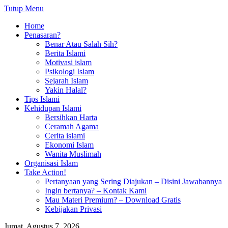
Tutup Menu
Home
Penasaran?
Benar Atau Salah Sih?
Berita Islami
Motivasi islam
Psikologi Islam
Sejarah Islam
Yakin Halal?
Tips Islami
Kehidupan Islami
Bersihkan Harta
Ceramah Agama
Cerita islami
Ekonomi Islam
Wanita Muslimah
Organisasi Islam
Take Action!
Pertanyaan yang Sering Diajukan – Disini Jawabannya
Ingin bertanya? – Kontak Kami
Mau Materi Premium? – Download Gratis
Kebijakan Privasi
Jumat, Agustus 7, 2026