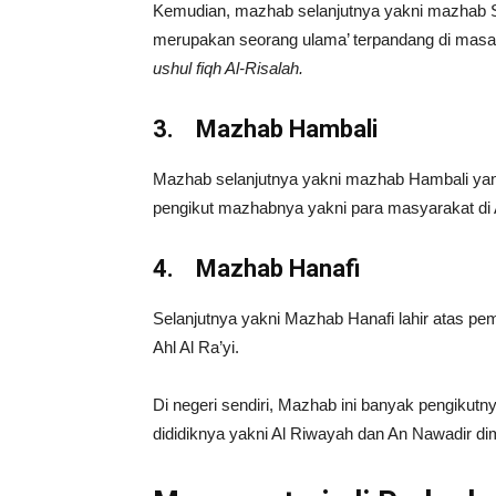
Kemudian, mazhab selanjutnya yakni mazhab Syaf
merupakan seorang ulama’ terpandang di masanya
ushul fiqh Al-Risalah.
3.
Mazhab Hambali
Mazhab selanjutnya yakni mazhab Hambali yan
pengikut mazhabnya yakni para masyarakat di 
4.
Mazhab Hanafi
Selanjutnya yakni Mazhab Hanafi lahir atas pe
Ahl Al Ra’yi.
Di negeri sendiri, Mazhab ini banyak pengikutn
dididiknya yakni Al Riwayah dan An Nawadir d