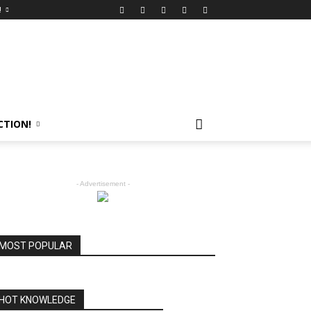
!
CTION!
- Advertisement -
MOST POPULAR
HOT KNOWLEDGE