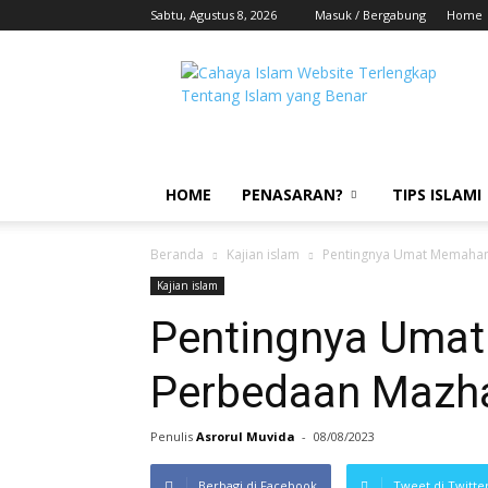
Sabtu, Agustus 8, 2026
Masuk / Bergabung
Home
HOME
PENASARAN?
TIPS ISLAMI
Beranda
Kajian islam
Pentingnya Umat Memaham
Kajian islam
Pentingnya Uma
Perbedaan Mazha
Penulis
Asrorul Muvida
-
08/08/2023
Berbagi di Facebook
Tweet di Twitte