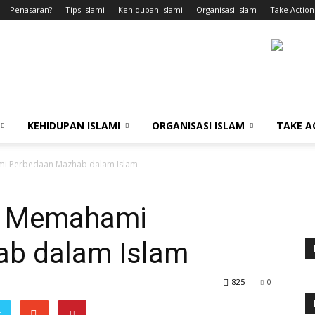
Penasaran?
Tips Islami
Kehidupan Islami
Organisasi Islam
Take Action
KEHIDUPAN ISLAMI
ORGANISASI ISLAM
TAKE A
i Perbedaan Mazhab dalam Islam
t Memahami
b dalam Islam
825
0
r