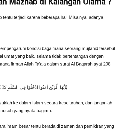
an Mazhab di Kalangan Ulama’?
tentu terjadi karena beberapa hal. Misalnya, adanya
empengaruhi kondisi bagaimana seorang mujtahid tersebut
i umat yang baik, selama tidak bertentangan dengan
ana firman Allah Ta’ala dalam surat Al Baqarah ayat 208
يٰٓاَيُّهَا الَّذِيْنَ اٰمَنُوا ادْخُلُوْا فِى السِّلْمِ كَا
suklah ke dalam Islam secara keseluruhan, dan janganlah
a musuh yang nyata bagimu.
para imam besar tentu berada di zaman dan pemikiran yang