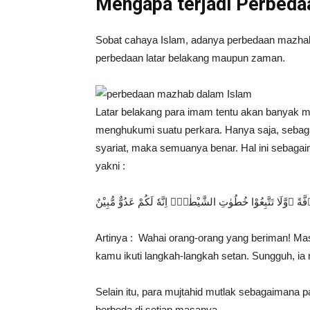
Mengapa terjadi Perbeda
Sobat cahaya Islam, adanya perbedaan mazhab 
perbedaan latar belakang maupun zaman.
Latar belakang para imam tentu akan banyak m
menghukumi suatu perkara. Hanya saja, sebaga
syariat, maka semuanya benar. Hal ini sebagaim
yakni :
ۤفَّةً ۖوَّلَا تَتَّبِعُوْا خُطُوٰتِ الشَّيْطٰنِۗ اِنَّهٗ لَكُمْ عَدُوٌّ مُّبِيْنٌ
Artinya : Wahai orang-orang yang beriman! Ma
kamu ikuti langkah-langkah setan. Sungguh, i
Selain itu, para mujtahid mutlak sebagaimana 
berbeda di setiap masanya.