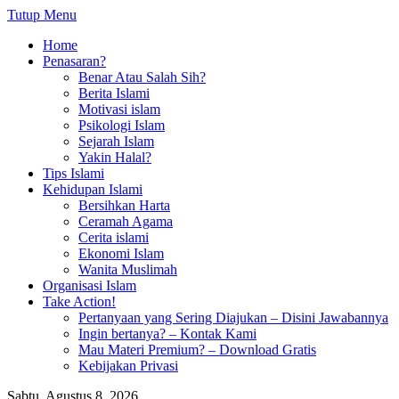
Tutup Menu
Home
Penasaran?
Benar Atau Salah Sih?
Berita Islami
Motivasi islam
Psikologi Islam
Sejarah Islam
Yakin Halal?
Tips Islami
Kehidupan Islami
Bersihkan Harta
Ceramah Agama
Cerita islami
Ekonomi Islam
Wanita Muslimah
Organisasi Islam
Take Action!
Pertanyaan yang Sering Diajukan – Disini Jawabannya
Ingin bertanya? – Kontak Kami
Mau Materi Premium? – Download Gratis
Kebijakan Privasi
Sabtu, Agustus 8, 2026