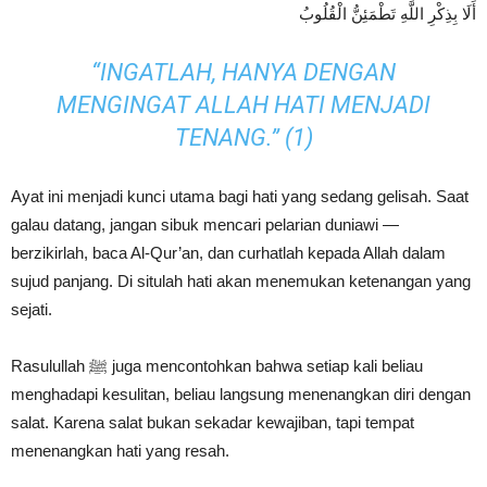
أَلَا بِذِكْرِ اللَّهِ تَطْمَئِنُّ الْقُلُوبُ
“INGATLAH, HANYA DENGAN
MENGINGAT ALLAH HATI MENJADI
TENANG.” (1)
Ayat ini menjadi kunci utama bagi hati yang sedang gelisah. Saat
galau datang, jangan sibuk mencari pelarian duniawi —
berzikirlah, baca Al-Qur’an, dan curhatlah kepada Allah dalam
sujud panjang. Di situlah hati akan menemukan ketenangan yang
sejati.
Rasulullah ﷺ juga mencontohkan bahwa setiap kali beliau
menghadapi kesulitan, beliau langsung menenangkan diri dengan
salat. Karena salat bukan sekadar kewajiban, tapi tempat
menenangkan hati yang resah.