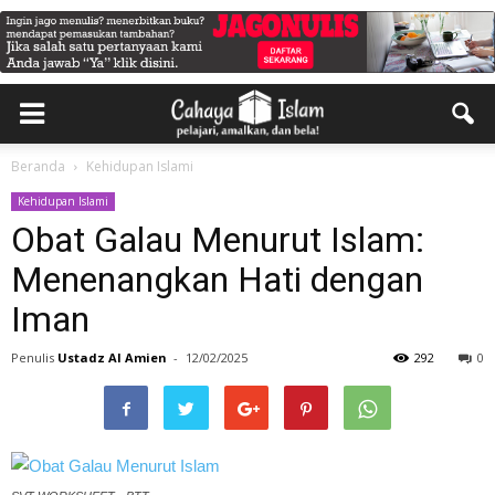
Beranda
Kehidupan Islami
Kehidupan Islami
Obat Galau Menurut Islam:
Menenangkan Hati dengan
Iman
Penulis
Ustadz Al Amien
-
12/02/2025
292
0