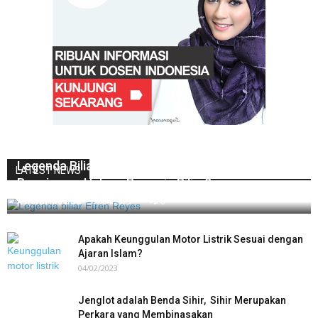
Legenda Biliar Efren Reyes Datang ke Indonesia,
LATEST NEWS
Bagaimana Hukum Bermain Biliar?
Asrorul Muvida
-
07/04/2023
0
Apakah Keunggulan Motor Listrik Sesuai dengan
Ajaran Islam?
04/02/2023
Jenglot adalah Benda Sihir, Sihir Merupakan
Perkara yang Membinasakan