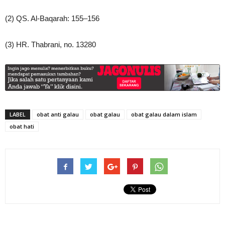
(2) QS. Al-Baqarah: 155–156
(3) HR. Thabrani, no. 13280
LABEL
obat anti galau
obat galau
obat galau dalam islam
obat hati