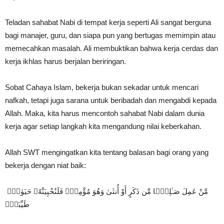
Teladan sahabat Nabi di tempat kerja seperti Ali sangat berguna
bagi manajer, guru, dan siapa pun yang bertugas memimpin atau
memecahkan masalah. Ali membuktikan bahwa kerja cerdas dan
kerja ikhlas harus berjalan beriringan.
Sobat Cahaya Islam, bekerja bukan sekadar untuk mencari
nafkah, tetapi juga sarana untuk beribadah dan mengabdi kepada
Allah. Maka, kita harus mencontoh sahabat Nabi dalam dunia
kerja agar setiap langkah kita mengandung nilai keberkahan.
Allah SWT mengingatkan kita tentang balasan bagi orang yang
bekerja dengan niat baik:
مَّنْ عَمِلَ صَـٰلِحًۭا مِّن ذَكَرٍ أَوْ أُنثَىٰ وَهُوَ مُؤْمِنٌۭ فَلَنُحْيِيَنَّهُۥ حَيَوٰةًۭ
طَيِّبَةًۭ