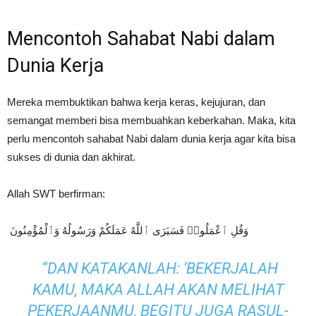
Mencontoh Sahabat Nabi dalam
Dunia Kerja
Mereka membuktikan bahwa kerja keras, kejujuran, dan
semangat memberi bisa membuahkan keberkahan. Maka, kita
perlu mencontoh sahabat Nabi dalam dunia kerja agar kita bisa
sukses di dunia dan akhirat.
Allah SWT berfirman:
وَقُلِ ٱعْمَلُوا۟ فَسَيَرَى ٱللَّهُ عَمَلَكُمْ وَرَسُولُهُ وَٱلْمُؤْمِنُونَ
“DAN KATAKANLAH: ‘BEKERJALAH
KAMU, MAKA ALLAH AKAN MELIHAT
PEKERJAANMU, BEGITU JUGA RASUL-