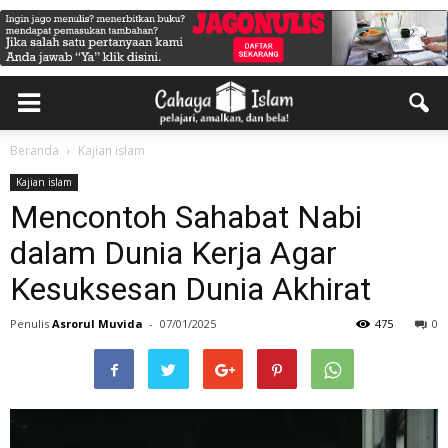
Beranda
Kajian islam
Kajian islam
Mencontoh Sahabat Nabi
dalam Dunia Kerja Agar
Kesuksesan Dunia Akhirat
Penulis
Asrorul Muvida
-
07/01/2025
475
0