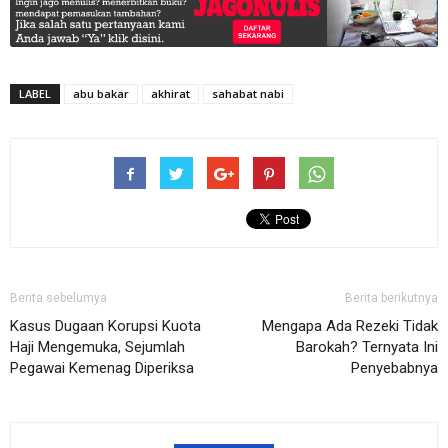
LABEL
abu bakar
akhirat
sahabat nabi
Berita sebelumya
Berita berikutnya
Kasus Dugaan Korupsi Kuota
Mengapa Ada Rezeki Tidak
Haji Mengemuka, Sejumlah
Barokah? Ternyata Ini
Pegawai Kemenag Diperiksa
Penyebabnya