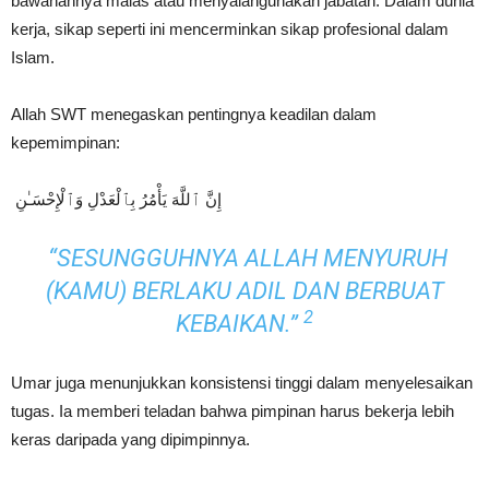
bawahannya malas atau menyalahgunakan jabatan. Dalam dunia
kerja, sikap seperti ini mencerminkan sikap profesional dalam
Islam.
Allah SWT menegaskan pentingnya keadilan dalam
kepemimpinan:
إِنَّ ٱللَّهَ يَأْمُرُ بِٱلْعَدْلِ وَٱلْإِحْسَـٰنِ
“SESUNGGUHNYA ALLAH MENYURUH
(KAMU) BERLAKU ADIL DAN BERBUAT
2
KEBAIKAN.”
Umar juga menunjukkan konsistensi tinggi dalam menyelesaikan
tugas. Ia memberi teladan bahwa pimpinan harus bekerja lebih
keras daripada yang dipimpinnya.