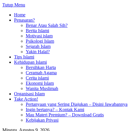
Tutup Menu
Home
Penasaran?
Benar Atau Salah Sih?
Berita Islami
Motivasi islam
Psikologi Islam
Sejarah Islam
Yakin Halal?
Tips Islami
Kehidupan Islami
Bersihkan Harta
Ceramah Agama
Cerita islami
Ekonomi Islam
Wanita Muslimah
Organisasi Islam
Take Action!
Pertanyaan yang Sering Diajukan – Disini Jawabannya
Ingin bertanya? – Kontak Kami
Mau Materi Premium? – Download Gratis
Kebijakan Privasi
Minggu, Agustus 9, 2026