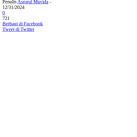
Penulis
Asrorul Muvida
-
12/31/2024
0
721
Berbagi di Facebook
Tweet di Twitter