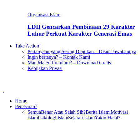
Organisasi Islam
LDII Gencarkan Pembinaan 29 Karakter
Luhur Perkuat Karakter Generasi Emas
Take Action!
Pertanyaan yang Sering Diajukan – Disini Jawabannya
Ingin bertanya? – Kontak Kami
Mau Materi Premium? – Download Gratis
Kebijakan Privasi
Home
Penasaran?
Semua
Benar Atau Salah Sih?
Berita Islami
Motivasi
islam
Psikologi Islam
Sejarah Islam
Yakin Halal?