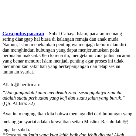
Cara putus pacaran
– Sobat Cahaya Islam, pacaran memang
sering dianggap hal biasa di kalangan remaja dan anak muda.
Namun, Islam menekankan pentingnya menjaga kehormatan diri
dan menghindari hubungan yang dapat menjerumuskan pada
perbuatan maksiat. Oleh karena itu, mengetahui cara putus pacaran
yang benar menurut Islam menjadi penting agar proses ini tidak
menimbulkan sakit hati yang berkepanjangan dan tetap sesuai
tuntunan syariat.
Allah ﷻ berfirman:
“Dan janganlah kamu mendekati zina; sesungguhnya zina itu
adalah suatu perbuatan yang keji dan suatu jalan yang buruk.”
(QS. Al-Isra: 32)
Ayat ini mengingatkan kita bahwa menjaga diri dari hubungan yang
melanggar syariat adalah kewajiban setiap Muslim. Rasulullah ﷺ
juga bersabda:
“Seorang mukmin yang kuat lebih baik dan lebih dicintai Allah