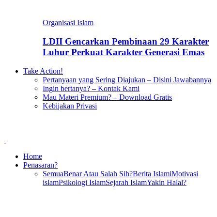
Organisasi Islam
LDII Gencarkan Pembinaan 29 Karakter
Luhur Perkuat Karakter Generasi Emas
Take Action!
Pertanyaan yang Sering Diajukan – Disini Jawabannya
Ingin bertanya? – Kontak Kami
Mau Materi Premium? – Download Gratis
Kebijakan Privasi
Home
Penasaran?
Semua
Benar Atau Salah Sih?
Berita Islami
Motivasi
islam
Psikologi Islam
Sejarah Islam
Yakin Halal?