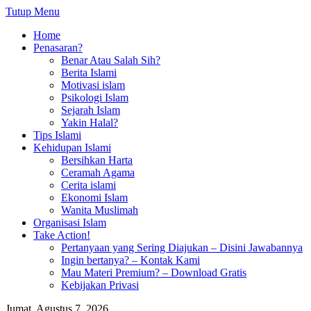
Tutup Menu
Home
Penasaran?
Benar Atau Salah Sih?
Berita Islami
Motivasi islam
Psikologi Islam
Sejarah Islam
Yakin Halal?
Tips Islami
Kehidupan Islami
Bersihkan Harta
Ceramah Agama
Cerita islami
Ekonomi Islam
Wanita Muslimah
Organisasi Islam
Take Action!
Pertanyaan yang Sering Diajukan – Disini Jawabannya
Ingin bertanya? – Kontak Kami
Mau Materi Premium? – Download Gratis
Kebijakan Privasi
Jumat, Agustus 7, 2026