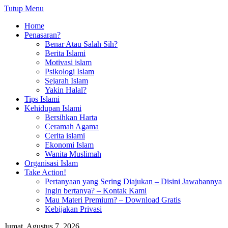
Tutup Menu
Home
Penasaran?
Benar Atau Salah Sih?
Berita Islami
Motivasi islam
Psikologi Islam
Sejarah Islam
Yakin Halal?
Tips Islami
Kehidupan Islami
Bersihkan Harta
Ceramah Agama
Cerita islami
Ekonomi Islam
Wanita Muslimah
Organisasi Islam
Take Action!
Pertanyaan yang Sering Diajukan – Disini Jawabannya
Ingin bertanya? – Kontak Kami
Mau Materi Premium? – Download Gratis
Kebijakan Privasi
Jumat, Agustus 7, 2026