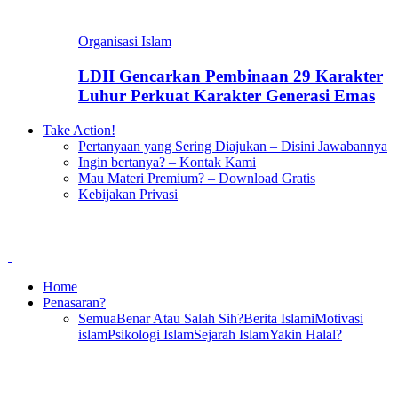
Organisasi Islam
LDII Gencarkan Pembinaan 29 Karakter
Luhur Perkuat Karakter Generasi Emas
Take Action!
Pertanyaan yang Sering Diajukan – Disini Jawabannya
Ingin bertanya? – Kontak Kami
Mau Materi Premium? – Download Gratis
Kebijakan Privasi
Home
Penasaran?
Semua
Benar Atau Salah Sih?
Berita Islami
Motivasi
islam
Psikologi Islam
Sejarah Islam
Yakin Halal?