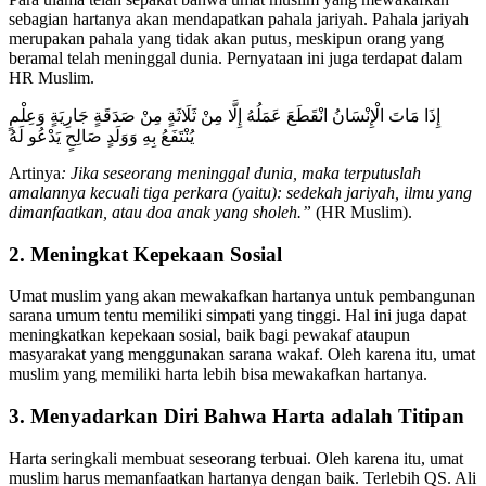
sebagian hartanya akan mendapatkan pahala jariyah. Pahala jariyah
merupakan pahala yang tidak akan putus, meskipun orang yang
beramal telah meninggal dunia. Pernyataan ini juga terdapat dalam
HR Muslim.
إِذَا مَاتَ الْإِنْسَانُ انْقَطَعَ عَمَلُهُ إِلَّا مِنْ ثَلَاثَةٍ مِنْ صَدَقَةٍ جَارِيَةٍ وَعِلْمٍ
يُنْتَفَعُ بِهِ وَوَلَدٍ صَالِحٍ يَدْعُو لَهُ
Artinya
:
Jika seseorang meninggal dunia, maka terputuslah
amalannya kecuali tiga perkara (yaitu): sedekah jariyah, ilmu yang
dimanfaatkan, atau doa anak yang sholeh.”
(HR Muslim).
2. Meningkat Kepekaan Sosial
Umat muslim yang akan mewakafkan hartanya untuk pembangunan
sarana umum tentu memiliki simpati yang tinggi. Hal ini juga dapat
meningkatkan kepekaan sosial, baik bagi pewakaf ataupun
masyarakat yang menggunakan sarana wakaf. Oleh karena itu, umat
muslim yang memiliki harta lebih bisa mewakafkan hartanya.
3. Menyadarkan Diri Bahwa Harta adalah Titipan
Harta seringkali membuat seseorang terbuai. Oleh karena itu, umat
muslim harus memanfaatkan hartanya dengan baik. Terlebih QS. Ali