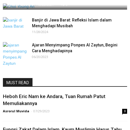
Asrorul Muvida
-
10/28/2021
0
Banjir di Jawa Barat: Refleksi Islam dalam
Menghadapi Musibah
11/28/2024
Ajaran Menyimpang Ponpes Al Zaytun, Begini
Cara Menghadapinya
06/20/2023
MUST READ
Heboh Eric Nam ke Andara, Tuan Rumah Patut
Memuliakannya
Asrorul Muvida
-
07/29/2023
0
Fungsi Zakat Dalam Islam, Kaum Muslimin Harus Tahu