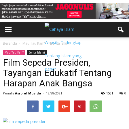
Beranda
Mau Tau Kan?
Berita Islami
Mau Tau Kan?
Berita Islami
Film Sepeda Presiden,
Tayangan Edukatif Tentang
Harapan Anak Bangsa
Penulis
Asrorul Muvida
-
12/28/2021
1531
0