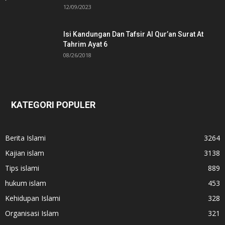
12/09/2023
Isi Kandungan Dan Tafsir Al Qur’an Surat At
Tahrim Ayat 6
08/26/2018
KATEGORI POPULER
Berita Islami
3264
Kajian islam
3138
Tips islami
889
hukum islam
453
Kehidupan Islami
328
Organisasi Islam
321