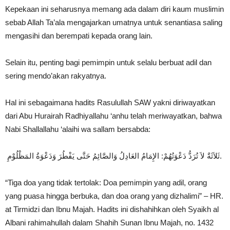
Kepekaan ini seharusnya memang ada dalam diri kaum muslimin
sebab Allah Ta’ala mengajarkan umatnya untuk senantiasa saling
mengasihi dan berempati kepada orang lain.
Selain itu, penting bagi pemimpin untuk selalu berbuat adil dan
sering mendo’akan rakyatnya.
Hal ini sebagaimana hadits Rasulullah SAW yakni diriwayatkan
dari Abu Hurairah Radhiyallahu ‘anhu telah meriwayatkan, bahwa
Nabi Shallallahu ‘alaihi wa sallam bersabda:
ثَلاَثَةٌ لاَ تُرَدُّ دَعْوَتُهُمْ: الإِمَامُ العَادِلُ وَالصَّائِمُ حَتَّى يَفْطُرَ وَدَعْوَةُ المَظْلُوْمِ.
“Tiga doa yang tidak tertolak: Doa pemimpin yang adil, orang
yang puasa hingga berbuka, dan doa orang yang dizhalimi” – HR.
at Tirmidzi dan Ibnu Majah. Hadits ini dishahihkan oleh Syaikh al
Albani rahimahullah dalam Shahih Sunan Ibnu Majah, no. 1432