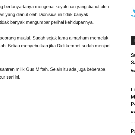
 bertanya-tanya mengenai keyakinan yang dianut oleh
yang dianut oleh Dionisius ini tidak banyak
n tidak banyak mengumbar perihal kehidupannya.
ah seorang mualaf. Sudah sejak lama almarhum memeluk
ftah. Beliau menyebutkan jika Didi kempot sudah menjadi
S
S
ntren milik Gus Miftah. Selain itu ada juga beberapa
As
r sari ini.
L
M
P
As
P