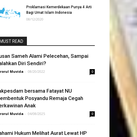
Proklamasi Kemerdekaan Punya 4 Arti
Bagi Umat Islam Indonesia
08/12/2020
MUST READ
usan Sameh Alami Pelecehan, Sampai
alahkan Diri Sendiri?
rorul Muvida
-
08/20/2022
0
akpesdam bersama Fatayat NU
embentuk Posyandu Remaja Cegah
erkawinan Anak
rorul Muvida
-
04/08/2025
0
ahami Hukum Melihat Aurat Lewat HP