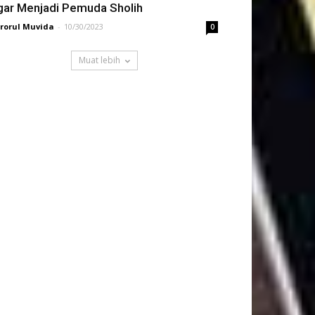
gar Menjadi Pemuda Sholih
rorul Muvida
-
10/30/2023
0
Muat lebih