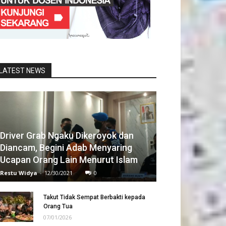
LATEST NEWS
Driver Grab Ngaku Dikeroyok dan
Diancam, Begini Adab Menyaring
Ucapan Orang Lain Menurut Islam
Restu Widya
-
12/30/2021
0
Takut Tidak Sempat Berbakti kepada
Orang Tua
07/01/2026