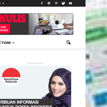
!
CTION!
- Advertisement -