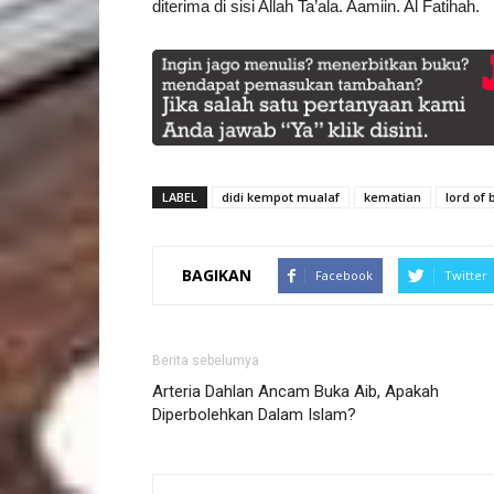
diterima di sisi Allah Ta’ala. Aamiin. Al Fatihah.
LABEL
didi kempot mualaf
kematian
lord of
BAGIKAN
Facebook
Twitter
Berita sebelumya
Arteria Dahlan Ancam Buka Aib, Apakah
Diperbolehkan Dalam Islam?