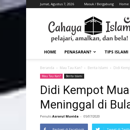
Jumat, Agustus 7, 2026
Masuk / Bergabung
Home
HOME
PENASARAN?
TIPS ISLAMI
Beranda
Mau Tau Kan?
Berita Islami
Didi Kemp
Mau Tau Kan?
Berita Islami
Didi Kempot Mual
Meninggal di Bu
Penulis
Asrorul Muvida
-
05/07/2020
Berbagi di Facebook
Tweet di Twitt