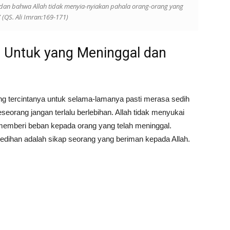
 dan bahwa Allah tidak menyia-nyiakan pahala orang-orang yang
 (QS. Ali Imran:169-171)
 Untuk yang Meninggal dan
ang tercintanya untuk selama-lamanya pasti merasa sedih
eorang jangan terlalu berlebihan. Allah tidak menyukai
 memberi beban kepada orang yang telah meninggal.
edihan adalah sikap seorang yang beriman kepada Allah.