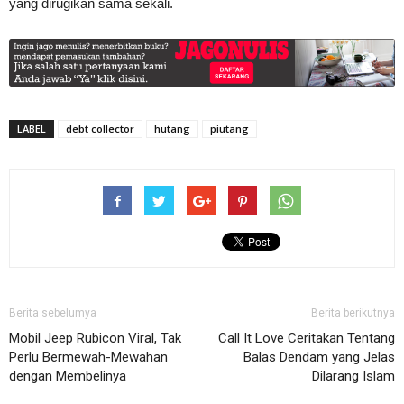
yang dirugikan sama sekali.
LABEL
debt collector
hutang
piutang
Berita sebelumya
Berita berikutnya
Mobil Jeep Rubicon Viral, Tak
Call It Love Ceritakan Tentang
Perlu Bermewah-Mewahan
Balas Dendam yang Jelas
dengan Membelinya
Dilarang Islam