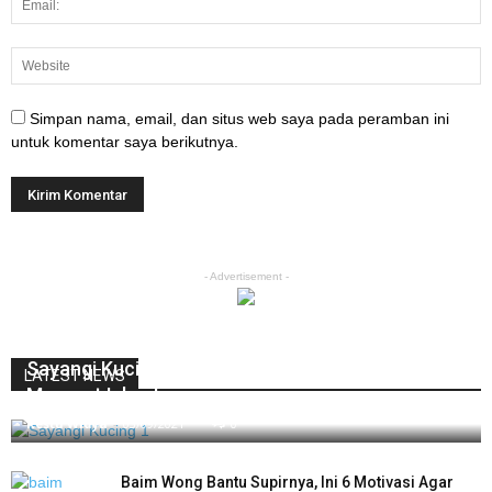
Simpan nama, email, dan situs web saya pada peramban ini
untuk komentar saya berikutnya.
- Advertisement -
Sayangi Kucing Dengan Beberapa Cara Ini
LATEST NEWS
Menurut Islam!
Restu Widya
-
03/09/2021
0
Baim Wong Bantu Supirnya, Ini 6 Motivasi Agar