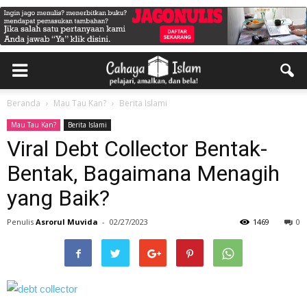
Beranda
Mau Tau Kan?
Berita Islami
Mau Tau Kan?
Berita Islami
Viral Debt Collector Bentak-
Bentak, Bagaimana Menagih
yang Baik?
Penulis
Asrorul Muvida
-
02/27/2023
1469
0