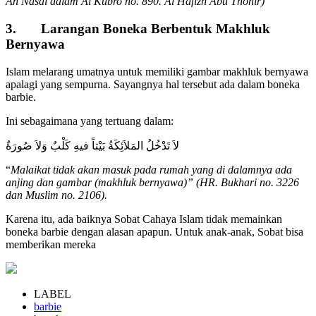
An Nasai dalam Al Kubro no. 890. Al Hafizh Abu Thohir)
3. Larangan Boneka Berbentuk Makhluk
Bernyawa
Islam melarang umatnya untuk memiliki gambar makhluk bernyawa
apalagi yang sempurna. Sayangnya hal tersebut ada dalam boneka
barbie.
Ini sebagaimana yang tertuang dalam:
لاَ تَدْخُلُ المَلاَئِكَةُ بَيْتاً فيهِ كَلْبٌ وَلاَ صُورَةٌ
“
Malaikat tidak akan masuk pada rumah yang di dalamnya ada
anjing dan gambar (makhluk bernyawa)” (HR. Bukhari no. 3226
dan Muslim no. 2106).
Karena itu, ada baiknya Sobat Cahaya Islam tidak memainkan
boneka barbie dengan alasan apapun. Untuk anak-anak, Sobat bisa
memberikan mereka
LABEL
barbie