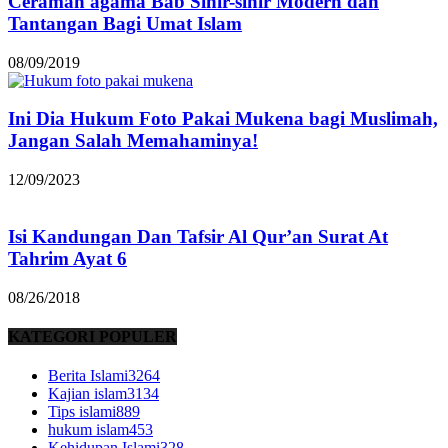
Ceramah agama Bab Sihir-sihir Modern dan
Tantangan Bagi Umat Islam
08/09/2019
Ini Dia Hukum Foto Pakai Mukena bagi Muslimah,
Jangan Salah Memahaminya!
12/09/2023
Isi Kandungan Dan Tafsir Al Qur’an Surat At
Tahrim Ayat 6
08/26/2018
KATEGORI POPULER
Berita Islami
3264
Kajian islam
3134
Tips islami
889
hukum islam
453
Kehidupan Islami
328