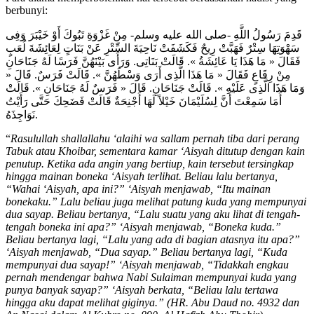
berbunyi:
قَدِمَ رَسُولُ اللَّهِ -صلى الله عليه وسلم- مِنْ غَزْوَةِ تَبُوكَ أَوْ خَيْبَرَ وَفِى
سَهْوَتِهَا سِتْرٌ فَهَبَّتْ رِيحٌ فَكَشَفَتْ نَاحِيَةَ السِّتْرِ عَنْ بَنَاتٍ لِعَائِشَةَ لُعَبٍ
فَقَالَ « مَا هَذَا يَا عَائِشَةُ ». قَالَتْ بَنَاتِى. وَرَأَى بَيْنَهُنَّ فَرَسًا لَهُ جَنَاحَانِ
مِنْ رِقَاعٍ فَقَالَ « مَا هَذَا الَّذِى أَرَى وَسْطَهُنَّ ». قَالَتْ فَرَسٌ. قَالَ «
وَمَا هَذَا الَّذِى عَلَيْهِ ». قَالَتْ جَنَاحَانِ. قَالَ « فَرَسٌ لَهُ جَنَاحَانِ ». قَالَتْ
أَمَا سَمِعْتَ أَنَّ لِسُلَيْمَانَ خَيْلاً لَهَا أَجْنِحَةٌ قَالَتْ فَضَحِكَ حَتَّى رَأَيْتُ
نَوَاجِذَهُ.
“
Rasulullah shallallahu ‘alaihi wa sallam pernah tiba dari perang
Tabuk atau Khoibar, sementara kamar ‘Aisyah ditutup dengan kain
penutup. Ketika ada angin yang bertiup, kain tersebut tersingkap
hingga mainan boneka ‘Aisyah terlihat. Beliau lalu bertanya,
“Wahai ‘Aisyah, apa ini?” ‘Aisyah menjawab, “Itu mainan
bonekaku.” Lalu beliau juga melihat patung kuda yang mempunyai
dua sayap. Beliau bertanya, “Lalu suatu yang aku lihat di tengah-
tengah boneka ini apa?” ‘Aisyah menjawab, “Boneka kuda.”
Beliau bertanya lagi, “Lalu yang ada di bagian atasnya itu apa?”
‘Aisyah menjawab, “Dua sayap.” Beliau bertanya lagi, “Kuda
mempunyai dua sayap!” ‘Aisyah menjawab, “Tidakkah engkau
pernah mendengar bahwa Nabi Sulaiman mempunyai kuda yang
punya banyak sayap?” ‘Aisyah berkata, “Beliau lalu tertawa
hingga aku dapat melihat giginya.” (HR. Abu Daud no. 4932 dan