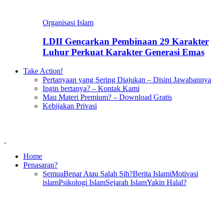
Organisasi Islam
LDII Gencarkan Pembinaan 29 Karakter
Luhur Perkuat Karakter Generasi Emas
Take Action!
Pertanyaan yang Sering Diajukan – Disini Jawabannya
Ingin bertanya? – Kontak Kami
Mau Materi Premium? – Download Gratis
Kebijakan Privasi
Home
Penasaran?
Semua
Benar Atau Salah Sih?
Berita Islami
Motivasi
islam
Psikologi Islam
Sejarah Islam
Yakin Halal?