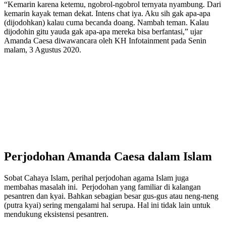
“Kemarin karena ketemu, ngobrol-ngobrol ternyata nyambung. Dari
kemarin kayak teman dekat. Intens chat iya. Aku sih gak apa-apa
(dijodohkan) kalau cuma becanda doang. Nambah teman. Kalau
dijodohin gitu yauda gak apa-apa mereka bisa berfantasi,” ujar
Amanda Caesa diwawancara oleh KH Infotainment pada Senin
malam, 3 Agustus 2020.
Perjodohan Amanda Caesa dalam Islam
Sobat Cahaya Islam, perihal perjodohan agama Islam juga
membahas masalah ini. Perjodohan yang familiar di kalangan
pesantren dan kyai. Bahkan sebagian besar gus-gus atau neng-neng
(putra kyai) sering mengalami hal serupa. Hal ini tidak lain untuk
mendukung eksistensi pesantren.