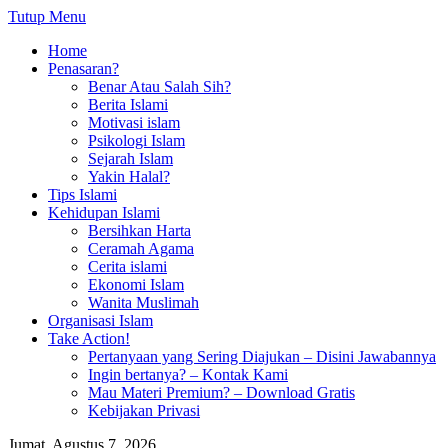
Tutup Menu
Home
Penasaran?
Benar Atau Salah Sih?
Berita Islami
Motivasi islam
Psikologi Islam
Sejarah Islam
Yakin Halal?
Tips Islami
Kehidupan Islami
Bersihkan Harta
Ceramah Agama
Cerita islami
Ekonomi Islam
Wanita Muslimah
Organisasi Islam
Take Action!
Pertanyaan yang Sering Diajukan – Disini Jawabannya
Ingin bertanya? – Kontak Kami
Mau Materi Premium? – Download Gratis
Kebijakan Privasi
Jumat, Agustus 7, 2026