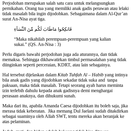
Perjodohan merupakan salah satu cara untuk melangsungkan
pernikahan. Orang tua yang memiliki anak gadis perawan atau lelaki
tidak masalah bila ingin dijodohkan. Sebagaimana dalam Al-Qur’an
surat An-Nisa ayat tiga.
فَانكِحُوا مَاطَابَ لَكُم مِّنَ النِّسَآءِ
“Maka nikahilah perempuan-perempuan yang kalian
sukai.” (QS. An-Nisa : 3)
Perlu digaris bawahi perjodohan juga ada aturannya, dan tidak
memaksa. Sehingga dikhawatirkan timbul permasalahan yang tidak
diinginkan seperti perceraian, KDRT, atau lain sebagainya.
Hal tersebut dijelaskan dalam
Kitab Tuhfah Al – Habib
yang intinya
bila anak gadis yang dijodohkan sekadar tidak suka and tanpa
paksaan, maka tidak masalah. Tetapi seorang ayah harus meminta
izin terlebih dahulu kepada anak gadisnya demi menghargai
perasaan anaknya, dan dihukumi sunah.
Maka dari itu, apabila Amanda Caesa dijodohkan itu boleh saja, jika
merasa tidak keberatan. Jika memang Dul Jaelani sudah ditakdirkan
sebagai suaminya oleh Allah SWT, tentu mereka akan beranjak ke
atas pelaminan.