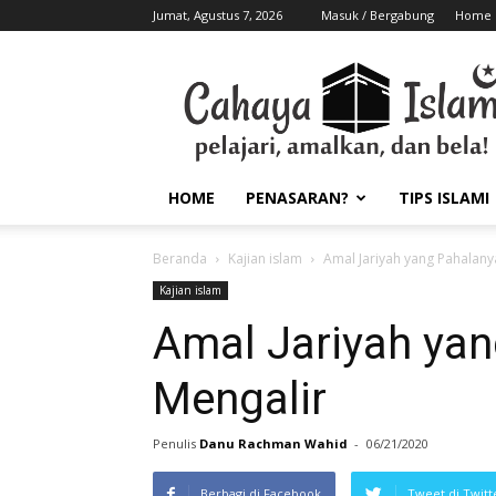
Jumat, Agustus 7, 2026
Masuk / Bergabung
Home
HOME
PENASARAN?
TIPS ISLAMI
Beranda
Kajian islam
Amal Jariyah yang Pahalany
Kajian islam
Amal Jariyah yan
Mengalir
Penulis
Danu Rachman Wahid
-
06/21/2020
Berbagi di Facebook
Tweet di Twitt