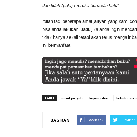
dan tidak (pula) mereka bersedih hati.”
Itulah tadi beberapa amal jariyah yang kami co
bisa anda lakukan. Jadi, jika anda ingin menca
tidak hanya sekali tetapi akan terus mengalir 
ini bermanfaat.
LABEL
amal jariyah
kajian islam
kehidupan i
BAGIKAN
Facebook
Twitter