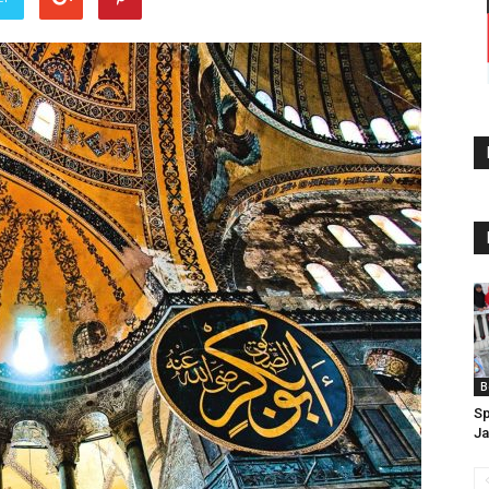
B
Sp
Ja