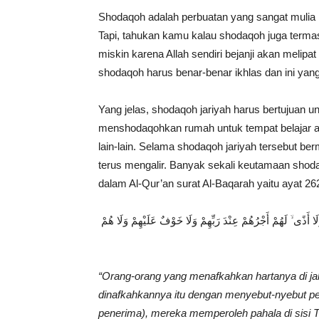
Shodaqoh adalah perbuatan yang sangat mulia n
Tapi, tahukan kamu kalau shodaqoh juga terma
miskin karena Allah sendiri bejanji akan melipa
shodaqoh harus benar-benar ikhlas dan ini yang 
Yang jelas, shodaqoh jariyah harus bertujuan 
menshodaqohkan rumah untuk tempat belajar 
lain-lain. Selama shodaqoh jariyah tersebut ber
terus mengalir. Banyak sekali keutamaan shoda
dalam Al-Qur’an surat Al-Baqarah yaitu ayat 26
لَا أَذًى ۙ لَهُمْ أَجْرُهُمْ عِنْدَ رَبِّهِمْ وَلَا خَوْفٌ عَلَيْهِمْ وَلَا هُمْ
“Orang-orang yang menafkahkan hartanya di jal
dinafkahkannya itu dengan menyebut-nyebut pe
penerima), mereka memperoleh pahala di sisi 