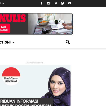
!
CTION!
- Advertisement -