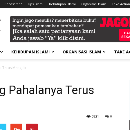
Penasaran?
Tips Islami
Kehidupan Islami
Organisasi Islam
Take Action
KEHIDUPAN ISLAMI
ORGANISASI ISLAM
TAKE A
a Terus Mengalir
g Pahalanya Terus
3821
0
er