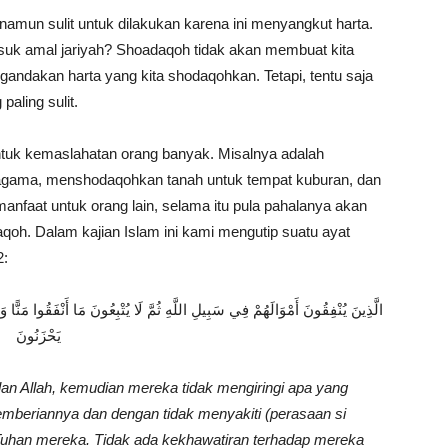
amun sulit untuk dilakukan karena ini menyangkut harta.
suk amal jariyah? Shoadaqoh tidak akan membuat kita
t gandakan harta yang kita shodaqohkan. Tetapi, tentu saja
paling sulit.
untuk kemaslahatan orang banyak. Misalnya adalah
agama, menshodaqohkan tanah untuk tempat kuburan, dan
manfaat untuk orang lain, selama itu pula pahalanya akan
qoh. Dalam kajian Islam ini kami mengutip suatu ayat
2:
الَّذِينَ يُنْفِقُونَ أَمْوَالَهُمْ فِي سَبِيلِ اللَّهِ ثُمَّ لَا يُتْبِعُونَ مَا أَنْفَقُوا مَنًّا وَ
يَحْزَنُونَ
an Allah, kemudian mereka tidak mengiringi apa yang
mberiannya dan dengan tidak menyakiti (perasaan si
Tuhan mereka. Tidak ada kekhawatiran terhadap mereka