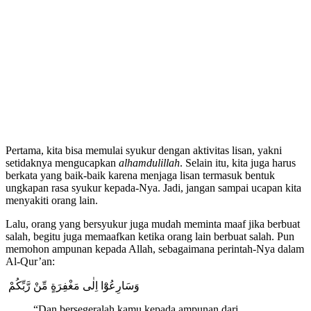
Pertama, kita bisa memulai syukur dengan aktivitas lisan, yakni
setidaknya mengucapkan
alhamdulillah
. Selain itu, kita juga harus
berkata yang baik-baik karena menjaga lisan termasuk bentuk
ungkapan rasa syukur kepada-Nya. Jadi, jangan sampai ucapan kita
menyakiti orang lain.
Lalu, orang yang bersyukur juga mudah meminta maaf jika berbuat
salah, begitu juga memaafkan ketika orang lain berbuat salah. Pun
memohon ampunan kepada Allah, sebagaimana perintah-Nya dalam
Al-Qur’an:
وَسَارِعُوْٓا اِلٰى مَغْفِرَةٍ مِّنْ رَّبِّكُمْ
“Dan bersegeralah kamu kepada ampunan dari