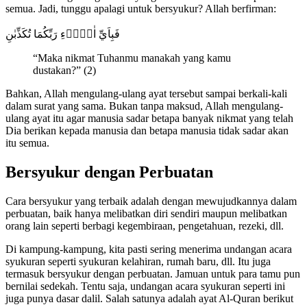
semua. Jadi, tunggu apalagi untuk bersyukur? Allah berfirman:
فَبِاَيِّ اٰلَاۤءِ رَبِّكُمَا تُكَذِّبٰنِ
“Maka nikmat Tuhanmu manakah yang kamu
dustakan?” (2)
Bahkan, Allah mengulang-ulang ayat tersebut sampai berkali-kali
dalam surat yang sama. Bukan tanpa maksud, Allah mengulang-
ulang ayat itu agar manusia sadar betapa banyak nikmat yang telah
Dia berikan kepada manusia dan betapa manusia tidak sadar akan
itu semua.
Bersyukur dengan Perbuatan
Cara bersyukur yang terbaik adalah dengan mewujudkannya dalam
perbuatan, baik hanya melibatkan diri sendiri maupun melibatkan
orang lain seperti berbagi kegembiraan, pengetahuan, rezeki, dll.
Di kampung-kampung, kita pasti sering menerima undangan acara
syukuran seperti syukuran kelahiran, rumah baru, dll. Itu juga
termasuk bersyukur dengan perbuatan. Jamuan untuk para tamu pun
bernilai sedekah. Tentu saja, undangan acara syukuran seperti ini
juga punya dasar dalil. Salah satunya adalah ayat Al-Quran berikut