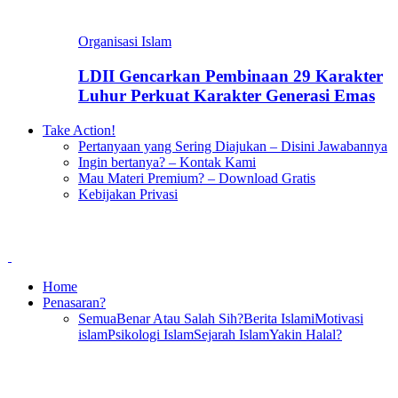
Organisasi Islam
LDII Gencarkan Pembinaan 29 Karakter
Luhur Perkuat Karakter Generasi Emas
Take Action!
Pertanyaan yang Sering Diajukan – Disini Jawabannya
Ingin bertanya? – Kontak Kami
Mau Materi Premium? – Download Gratis
Kebijakan Privasi
Home
Penasaran?
Semua
Benar Atau Salah Sih?
Berita Islami
Motivasi
islam
Psikologi Islam
Sejarah Islam
Yakin Halal?