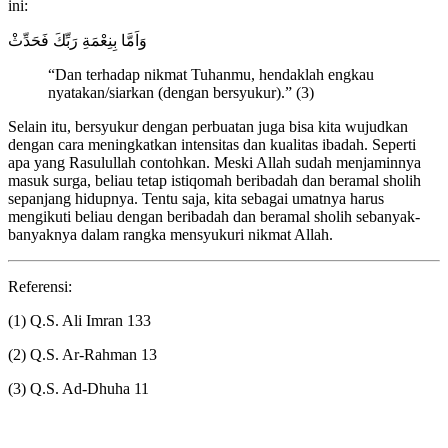
ini:
وَاَمَّا بِنِعْمَةِ رَبِّكَ فَحَدِّثْ
“Dan terhadap nikmat Tuhanmu, hendaklah engkau
nyatakan/siarkan (dengan bersyukur).” (3)
Selain itu, bersyukur dengan perbuatan juga bisa kita wujudkan
dengan cara meningkatkan intensitas dan kualitas ibadah. Seperti
apa yang Rasulullah contohkan. Meski Allah sudah menjaminnya
masuk surga, beliau tetap istiqomah beribadah dan beramal sholih
sepanjang hidupnya. Tentu saja, kita sebagai umatnya harus
mengikuti beliau dengan beribadah dan beramal sholih sebanyak-
banyaknya dalam rangka mensyukuri nikmat Allah.
Referensi:
(1) Q.S. Ali Imran 133
(2) Q.S. Ar-Rahman 13
(3) Q.S. Ad-Dhuha 11