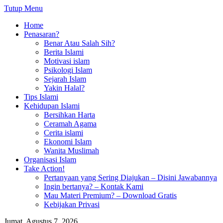
Tutup Menu
Home
Penasaran?
Benar Atau Salah Sih?
Berita Islami
Motivasi islam
Psikologi Islam
Sejarah Islam
Yakin Halal?
Tips Islami
Kehidupan Islami
Bersihkan Harta
Ceramah Agama
Cerita islami
Ekonomi Islam
Wanita Muslimah
Organisasi Islam
Take Action!
Pertanyaan yang Sering Diajukan – Disini Jawabannya
Ingin bertanya? – Kontak Kami
Mau Materi Premium? – Download Gratis
Kebijakan Privasi
Jumat, Agustus 7, 2026