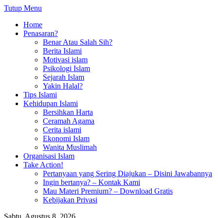
Tutup Menu
Home
Penasaran?
Benar Atau Salah Sih?
Berita Islami
Motivasi islam
Psikologi Islam
Sejarah Islam
Yakin Halal?
Tips Islami
Kehidupan Islami
Bersihkan Harta
Ceramah Agama
Cerita islami
Ekonomi Islam
Wanita Muslimah
Organisasi Islam
Take Action!
Pertanyaan yang Sering Diajukan – Disini Jawabannya
Ingin bertanya? – Kontak Kami
Mau Materi Premium? – Download Gratis
Kebijakan Privasi
Sabtu, Agustus 8, 2026