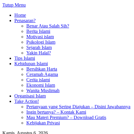
Tutup Menu
Home
Penasaran?
Benar Atau Salah Sih?
Berita Islami
Motivasi islam
Psikologi Islam
Sejarah Islam
Yakin Halal?
Tips Islami
Kehidupan Islami
Bersihkan Harta
Ceramah Agama
Cerita islami
Ekonomi Islam
Wanita Muslimah
Organisasi Islam
Take Action!
Pertanyaan yang Sering Diajukan – Disini Jawabannya
Ingin bertanya? – Kontak Kami
Mau Materi Premium? – Download Gratis
Kebijakan Privasi
Kamis, Agustus 6, 2026