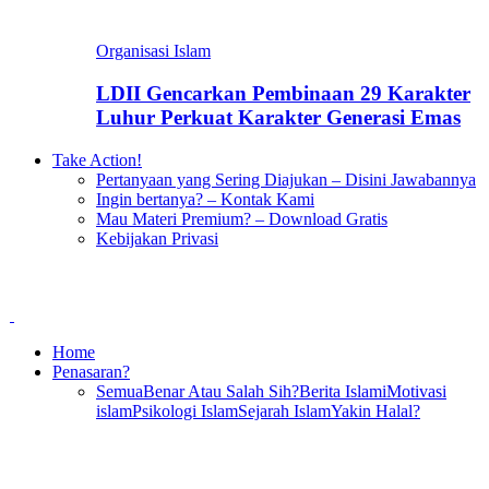
Organisasi Islam
LDII Gencarkan Pembinaan 29 Karakter
Luhur Perkuat Karakter Generasi Emas
Take Action!
Pertanyaan yang Sering Diajukan – Disini Jawabannya
Ingin bertanya? – Kontak Kami
Mau Materi Premium? – Download Gratis
Kebijakan Privasi
Home
Penasaran?
Semua
Benar Atau Salah Sih?
Berita Islami
Motivasi
islam
Psikologi Islam
Sejarah Islam
Yakin Halal?