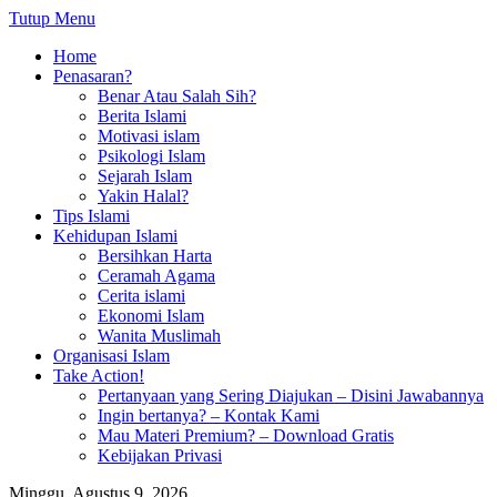
Tutup Menu
Home
Penasaran?
Benar Atau Salah Sih?
Berita Islami
Motivasi islam
Psikologi Islam
Sejarah Islam
Yakin Halal?
Tips Islami
Kehidupan Islami
Bersihkan Harta
Ceramah Agama
Cerita islami
Ekonomi Islam
Wanita Muslimah
Organisasi Islam
Take Action!
Pertanyaan yang Sering Diajukan – Disini Jawabannya
Ingin bertanya? – Kontak Kami
Mau Materi Premium? – Download Gratis
Kebijakan Privasi
Minggu, Agustus 9, 2026