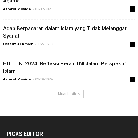
Agama
Asrorul Muvida
-
02/12/2021
0
Adab Berpacaran dalam Islam yang Tidak Melanggar
Syariat
Ustadz Al Amien
-
05/23/2025
0
HUT TNI 2024: Refleksi Peran TNI dalam Perspektif
Islam
Asrorul Muvida
-
09/30/2024
0
Muat lebih
PICKS EDITOR