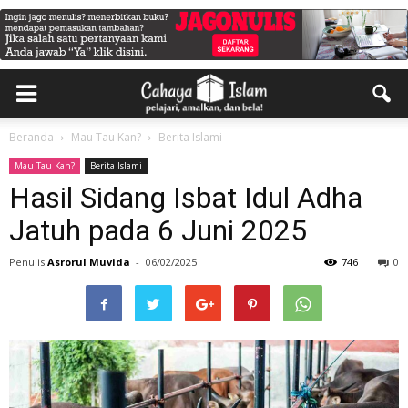
Beranda
Mau Tau Kan?
Berita Islami
Mau Tau Kan?
Berita Islami
Hasil Sidang Isbat Idul Adha
Jatuh pada 6 Juni 2025
Penulis
Asrorul Muvida
-
06/02/2025
746
0