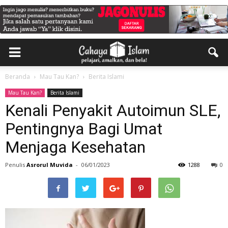
Beranda
Mau Tau Kan?
Berita Islami
Mau Tau Kan?
Berita Islami
Kenali Penyakit Autoimun SLE,
Pentingnya Bagi Umat
Menjaga Kesehatan
Penulis
Asrorul Muvida
-
06/01/2023
1288
0